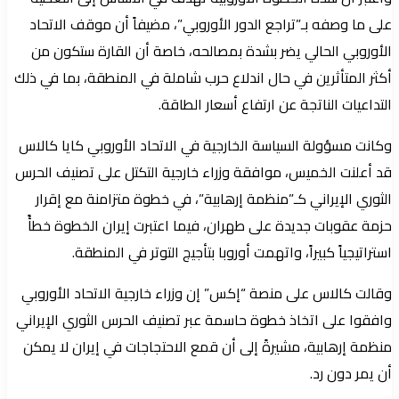
على ما وصفه بـ”تراجع الدور الأوروبي”، مضيفاً أن موقف الاتحاد
الأوروبي الحالي يضر بشدة بمصالحه، خاصة أن القارة ستكون من
أكثر المتأثرين في حال اندلاع حرب شاملة في المنطقة، بما في ذلك
التداعيات الناتجة عن ارتفاع أسعار الطاقة.
وكانت مسؤولة السياسة الخارجية في الاتحاد الأوروبي كايا كالاس
قد أعلنت الخميس، موافقة وزراء خارجية التكتل على تصنيف الحرس
الثوري الإيراني كـ”منظمة إرهابية”، في خطوة متزامنة مع إقرار
حزمة عقوبات جديدة على طهران، فيما اعتبرت إيران الخطوة خطأً
استراتيجياً كبيراً، واتهمت أوروبا بتأجيج التوتر في المنطقة.
وقالت كالاس على منصة “إكس” إن وزراء خارجية الاتحاد الأوروبي
وافقوا على اتخاذ خطوة حاسمة عبر تصنيف الحرس الثوري الإيراني
منظمة إرهابية، مشيرةً إلى أن قمع الاحتجاجات في إيران لا يمكن
أن يمر دون رد.