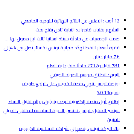
أخر الأخبار
12 أوت : الاعلان عن النتائج النهائية للتوجيه الجامعي
التشهير بفتيات قاصرات: النيابة تاذن بفتح بحث
صمت الجمعيات عن حادثة سبتة: اسبانيا ثالث ابرز ممول لها….
قفزة أسعار النفط تهدّد ميزانية تونس بخسائر تصل بين 4.4إلى
7.6 مليار دينار..
781 قتيلا و2712 حادثا منذ بداية العام
اليوم : انطلاق موسم الصولد الصيفي
بورصة تونس تنهي حصة الخميس على تراجع طفيف
بنسبة0.19%
إطلاق أول منصة إلكترونية لرصد وتوثيق جرائم تقتيل النساء
سبتمبر المقبل: تونس تحتضن الدورة السادسة للملتقى الدولي
للفنون
بنك البركة تونس ينضم إلى شراكة المحاسبة الكربونية