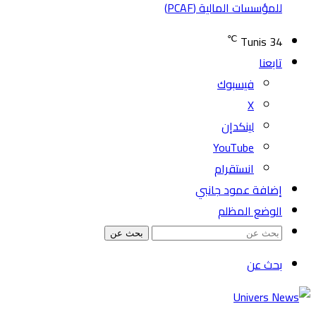
للمؤسسات المالية (PCAF)
℃
Tunis
34
تابعنا
فيسبوك
‫X
لينكدإن
‫YouTube
انستقرام
إضافة عمود جانبي
الوضع المظلم
بحث عن
بحث عن