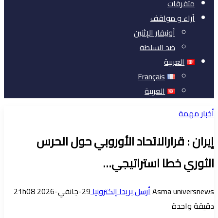
متفرقات
آراء و مواقف
أونيفار الإثنين
ضد السلطة
العربية
Français
العربية
أخبار مهمة
إيران : قرارالاتحاد الأوروبي حول الحرس
الثوري خطا استراتيجي…
Asma universnews
أرسل بريدا إلكترونيا
29-جانفي-2026 21h08
دقيقة واحدة