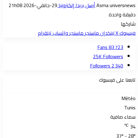
Asma universnews
أرسل بريدا إلكترونيا
29-جانفي-2026 21h08
دقيقة واحدة
شاركها
فيسبوك
‫X
لينكدإن
ماسنجر
ماسنجر
واتساب
تيلقرام
Fans
83 723
25K
Followers
Followers
2 340
تابعنا على فيسبوك
Météo
Tunis
سماء صافية
℃
34
37º - 28º