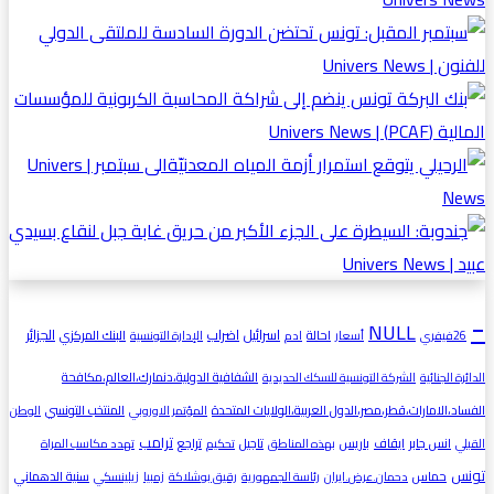
-
NULL
اسرائيل
اضراب
الجزائر
احالة
البنك المركزي
26فيفري
أسعار
ادم
الإدارة التونسية
الشفافية الدولية،دنمارك،العالم،مكافحة
الدائرة الجنائية
الشركة التونسية للسكك الحديدية
الفساد،الامارات،قطر،مصر،الدول العربية،الولايات المتحدة
المنتخب التونسي
المؤتمر الاوروبي
الوطن
ترامب
انس جابر
ايقاف
باريس
تاجيل
تراجع
القبلي
بهذه المناطق
تحكيم
تهدد مكاسب المراة
تونس
حماس
سنية الدهماني
دحمان.عرض.ايران
رئاسة الجمهورية
رقيق بوشلاكة
زمبيا
زيلينسكي