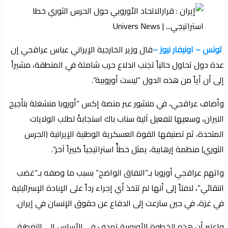
تونس – اونيفار نيوز –
قال وزير الخارجية الإيراني عباس عراقجي إن
عدة دول تحاول حالياً تجنب اندلاع حرب شاملة في المنطقة، مشيراً
إلى أن أياً من هذه الدول “ليست أوروبية”.
وأضاف عراقجي، في منشور عبر منصة إكس “أوروبا منشغلة بتأجيج
النيران، وسعيها لتفعيل آلية سناب باك استجابةً لطلب الولايات
المتحدة، ثم تصنيفها القوة العسكرية الوطنية الإيرانية (الحرس
الثوري) منظمة إرهابية، يمثل خطأً استراتيجياً كبيراً آخر”.
واتهم عراقجي أوروبا بـ”النفاق الواضح” بسبب ما وصفه بـ”غضب
انتقائي”، لافتاً إلى أنها لم تتخذ أي إجراء رداً على الإبادة الإسرائيلية
في غزة، في حين سارعت إلى الدفاع عن حقوق الإنسان في إيران.
واعتبر أن هذه الخطوة الأوروبية تهدف في الأساس إلى التغطية