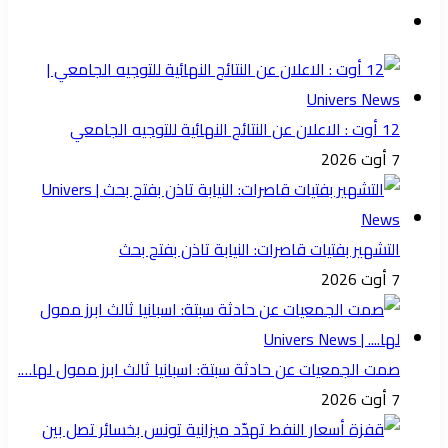
12 أوت : الاعلان عن النتائج النهائية للتوجيه الجامعي
7 أوت 2026
التشهير بفتيات قاصرات: النيابة تاذن بفتح بحث
7 أوت 2026
صمت الجمعيات عن حادثة سبتة: اسبانيا ثالث ابرز ممول لها….
7 أوت 2026