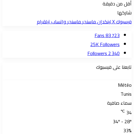
أقل من دقيقة
شاركها
فيسبوك
‫X
لينكدإن
ماسنجر
ماسنجر
واتساب
تيلقرام
Fans
83 723
25K
Followers
Followers
2 340
تابعنا على فيسبوك
Météo
Tunis
سماء صافية
℃
34
34º - 28º
33%