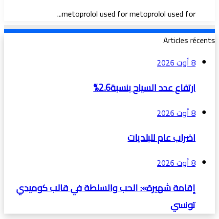
metoprolol used for metoprolol used for...
Articles récents
8 أوت 2026
ارتفاع عدد السياح بنسبة2.6%
8 أوت 2026
اضراب عام للبلديات
8 أوت 2026
إقامة شهيرة»: الحب والسلطة في قالب كوميدي
تونسي