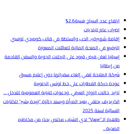
أخر الأخبار
ارتفاع عدد السياح بنسبة2.6%
اضراب عام للبلديات
إقامة شهيرة»: الحب والسلطة في قالب كوميدي تونسي
الترفيع في المنحة المالية للعائلات المعوزة
إسبانيا تعلن فرض قيود على الرحلات الجوية والسفن القادمة
من إيطاليا
شركة الملاحة تنفي إلغاء سفراتها دون إعلام مسبق
عودة حركة القطارات على خط تونس الجنوبية
تزايد حالات الزواج العرفي ودعوات للنيابة العمومية للتدخل …
الكريديف يحتفي بعيد المرأة ويسند جائزة “زبيدة بشير” للكتابات
النسائية لسنة 2025
ظاهرة الـ”Vape” لدى الشباب مختص يحذر من مخاطره
الصحية…