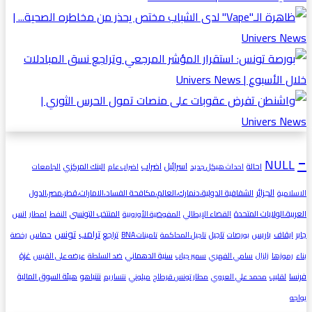
-
NULL
اسرائيل
اضراب
احالة
البنك المركزي
احداث هيكل جديد
اضراب عام
الجامعات
الجزائر
الشفافية الدولية،دنمارك،العالم،مكافحة الفساد،الامارات،قطر،مصر،الدول
الاسلامية
العربية،الولايات المتحدة
المنتخب التونسي
انس
القضاء الإيطالي
المفوضية الأوروبية
النفط
امطار
ترامب
تونس
جابر
ايقاف
باريس
تاجيل
تراجع
حماس
بورصات
تاجيل المحاكمة
تامينات BNA
رخصة
غزة
سنية الدهماني
بناء
رموزها
زلزال
سامي الفهري
سمير جياب
ضد السلطة
عرضه على القيس
فرنسا
نتنياهو
هيئة السوق المالية
لقليب
محمد علي العروي
مطار تونس قرطاج
ميلوني
نتساريم
يواجه