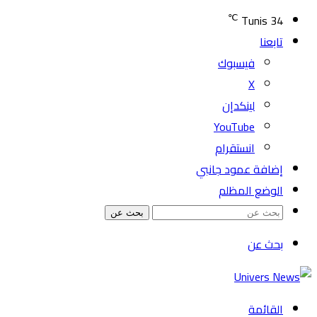
℃
Tunis
34
تابعنا
فيسبوك
‫X
لينكدإن
‫YouTube
انستقرام
إضافة عمود جانبي
الوضع المظلم
بحث عن
بحث عن
القائمة