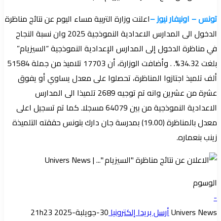
تونس – اونيفار نيوز –
اعلنت وزارة التربية مساء اليوم عن نتائج مناظرة
الدخول الى المدارس الاعدادية النموذجية 2025 وان نسبة النجاح
في مناظرة الدخول إلى المدارس الإعدادية النموذجية “السيزيام”
بلغت 34.32%. . وأضافت الوزارة، أن 17703 تلاميذ من جملة 51584
ألف تلميذ اجتازوا المناظرة، تحصلوا على معدل يساوي أو يفوق
عشرة من عشرين وانه تم توجيه 2689 تلميذا الى المدارس
الاعدادية النموذجية من بين 64079 مسجلا. كما تم تسجيل اعلى
معدل بالمناظرة (19.00) بمدرسة جان دارك بتونس حققته التلميذة
زينب بنعماره.
الوسوم
-
Univers News
أرسل بريدا إلكترونيا
30-جويلبة-2025 21h23