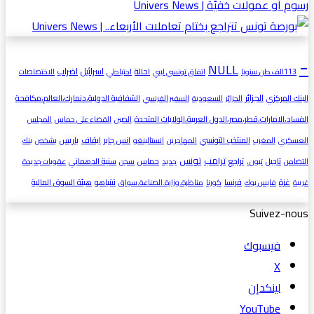
-
NULL
اسرائيل
اضراب
احالة
113الف طن سنويا
اتفاق تونسي ليبي
احتياطي
الاختصاصات
الجزائر
البنك المركزي
الشفافية الدولية،دنمارك،العالم،مكافحة
الحزائر
السعودية
السفير الفرنسي
الفساد،الامارات،قطر،مصر،الدول العربية،الولايات المتحدة
الصين
القضاء على حماس
المجلس
المنتخب التونسي
انس جابر
ايقاف
باريس
العسكري
المغرب
المهاجرين
انستالينغو
بشخص
بنك
ترامب
تونس
تاجيل
تراجع
حماس
سنية الدهماني
التضامن
تبون ،
جديد
سجن
عقوبات جديدة
غزة
فرنسا
نتنياهو
هيئة السوق المالية
غريبة
فايس بوك
كورنا
مناظرة.وزارة.الصناعة.سواق
Suivez-nous
فيسبوك
‫X
لينكدإن
‫YouTube