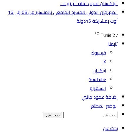
الباكستان تحجب قناة الجزيرة…
المهرجان الدولي للمسرح الجامعي بالمنستير من 08 إلى 16
أوت بمشاركة 15دولة
℃
Tunis
27
تابعنا
فيسبوك
‫X
لينكدإن
‫YouTube
انستقرام
إضافة عمود جانبي
الوضع المظلم
بحث عن
بحث عن