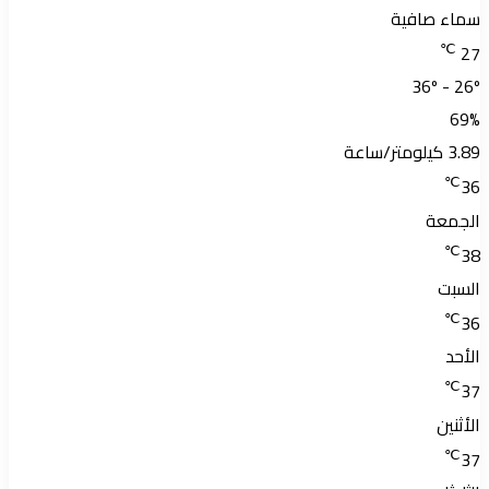
سماء صافية
℃
27
36º - 26º
69%
3.89 كيلومتر/ساعة
℃
36
الجمعة
℃
38
السبت
℃
36
الأحد
℃
37
الأثنين
℃
37