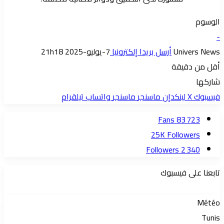
الوسوم
-
Univers News
أرسل بريدا إلكترونيا
7-يوليو-2025 21h18
أقل من دقيقة
شاركها
فيسبوك
‫X
لينكدإن
ماسنجر
ماسنجر
واتساب
تيلقرام
Fans
83 723
25K
Followers
Followers
2 340
تابعنا على فيسبوك
Météo
Tunis