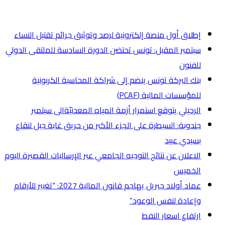
أخر الأخبار
إطلاق أول منصة إلكترونية لرصد وتوثيق جرائم تقتيل النساء
سبتمبر المقبل: تونس تحتضن الدورة السادسة للملتقى الدولي
للفنون
بنك البركة تونس ينضم إلى شراكة المحاسبة الكربونية
للمؤسسات المالية (PCAF)
الرحيلي يتوقع استمرار أزمة المياه المعدنيّةالى سبتمبر
جندوبة: السيطرة على الجزء الأكبر من حريق غابة جبل لنقاع
بسيدي عبيد
الاعلان عن نتائج التوجيه الجامعي عبر الإرساليات القصيرة اليوم
الخميس
عماد أولاد جبريل يهاجم قانون المالية 2027: “تغيير للأرقام
وإعادة لنفس الوعود”
ارتفاع اسعار النفط