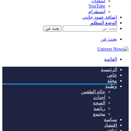
لينكدإن
‫YouTube
انستقرام
إضافة عمود جانبي
الوضع المظلم
بحث عن
بحث عن
القائمة
الرئيسية
خاص
مجلة
وطنية
حالة الطقس
احداث
الصحة
رياضة
مجتمع
سياسة
إقتصاد
ثقافة