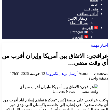
عالم
متفرقات
آراء و مواقف
أونيفار الإثنين
ضد السلطة
العربية
Français
العربية
أخبار مهمة
عراقجي: الاتفاق بين أمريكا وإيران أقرب من
أي وقت مضى…
Asma universnews
أرسل بريدا إلكترونيا
12-جويلبة-2026 17h51
دقيقة واحدة
وكتب عراقجي على منصة إكس “مذكرة تفاهم إسلام آباد أقرب من
أي وقت مضى”، في إشارة إلى عاصمة باكستان التي تؤدي دور
الوساطة الرئيسي بين البلدين. وأضاف بعد أن نشرت وسائل إعلام