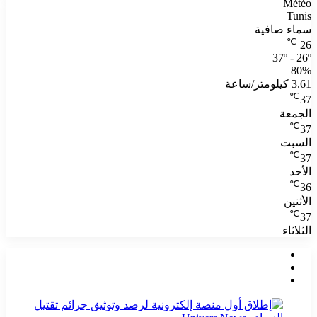
Météo
Tunis
سماء صافية
℃
26
37º - 26º
80%
3.61 كيلومتر/ساعة
℃
37
الجمعة
℃
37
السبت
℃
37
الأحد
℃
36
الأثنين
℃
37
الثلاثاء