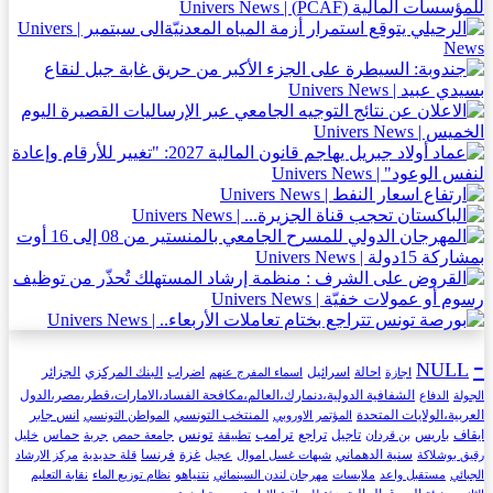
-
NULL
اسرائيل
اضراب
الجزائر
احالة
البنك المركزي
اجازة
اسماء المفرج عنهم
الشفافية الدولية،دنمارك،العالم،مكافحة الفساد،الامارات،قطر،مصر،الدول
الجولة
الدفاع
العربية،الولايات المتحدة
المنتخب التونسي
انس جابر
المؤتمر الاوروبي
المواطن التونسي
ترامب
تونس
ايقاف
باريس
تاجيل
تراجع
حماس
بن قردان
تطبيقة
جامعة حمص
جربة
خليل
غزة
سنية الدهماني
فرنسا
رقيق بوشلاكة
شبهات غسل اموال
عجيل
قلة حديدية
مركز الارشاد
نتنياهو
الجبائي
مستقبل واعد
ملابسات
مهرجان لندن السينمائي
نظام توزيع الماء
نقابة التعليم