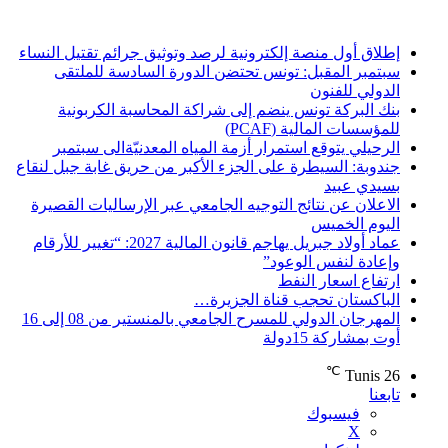
أخر الأخبار
إطلاق أول منصة إلكترونية لرصد وتوثيق جرائم تقتيل النساء
سبتمبر المقبل: تونس تحتضن الدورة السادسة للملتقى
الدولي للفنون
بنك البركة تونس ينضم إلى شراكة المحاسبة الكربونية
للمؤسسات المالية (PCAF)
الرحيلي يتوقع استمرار أزمة المياه المعدنيّةالى سبتمبر
جندوبة: السيطرة على الجزء الأكبر من حريق غابة جبل لنقاع
بسيدي عبيد
الاعلان عن نتائج التوجيه الجامعي عبر الإرساليات القصيرة
اليوم الخميس
عماد أولاد جبريل يهاجم قانون المالية 2027: “تغيير للأرقام
وإعادة لنفس الوعود”
ارتفاع اسعار النفط
الباكستان تحجب قناة الجزيرة…
المهرجان الدولي للمسرح الجامعي بالمنستير من 08 إلى 16
أوت بمشاركة 15دولة
℃
Tunis
26
تابعنا
فيسبوك
‫X