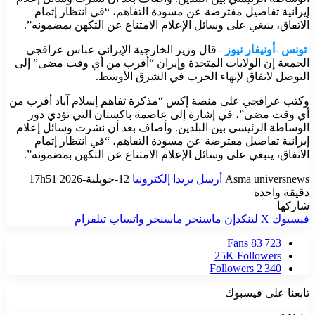
إيرانية تفاصيل مفترضة عن مسودة التفاهم، “في انتظار إتمام
الاتفاق، ينبغي على وسائل الإعلام الامتناع عن التكهن بمضمونه”.
تونس -أونيفار نيوز –
قال وزير الخارجية الإيراني عباس عراقجي
الجمعة إن الولايات المتحدة وإيران “أقرب من أي وقت مضى” إلى
التوصل لاتفاق لإنهاء الحرب في الشرق الأوسط.
وكتب عراقجي على منصة إكس “مذكرة تفاهم إسلام آباد أقرب من
أي وقت مضى”، في إشارة إلى عاصمة باكستان التي تؤدي دور
الوساطة الرئيسي بين البلدين. وأضاف بعد أن نشرت وسائل إعلام
إيرانية تفاصيل مفترضة عن مسودة التفاهم، “في انتظار إتمام
الاتفاق، ينبغي على وسائل الإعلام الامتناع عن التكهن بمضمونه”.
Asma universnews
أرسل بريدا إلكترونيا
12-جويلبة-2026 17h51
دقيقة واحدة
شاركها
فيسبوك
‫X
لينكدإن
ماسنجر
ماسنجر
واتساب
تيلقرام
Fans
83 723
25K
Followers
Followers
2 340
تابعنا على فيسبوك