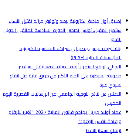
أخر الأخبار
إطلاق أول منصة إلكترونية لرصد وتوثيق جرائم تقتيل النساء
سبتمبر المقبل: تونس تحتضن الدورة السادسة للملتقى الدولي
للفنون
بنك البركة تونس ينضم إلى شراكة المحاسبة الكربونية
للمؤسسات المالية (PCAF)
الرحيلي يتوقع استمرار أزمة المياه المعدنيّةالى سبتمبر
جندوبة: السيطرة على الجزء الأكبر من حريق غابة جبل لنقاع
بسيدي عبيد
الاعلان عن نتائج التوجيه الجامعي عبر الإرساليات القصيرة اليوم
الخميس
عماد أولاد جبريل يهاجم قانون المالية 2027: “تغيير للأرقام
وإعادة لنفس الوعود”
ارتفاع اسعار النفط