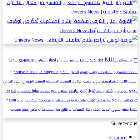
-
NULL
اسرائيل
اضراب
الجزائر
احالة
البنك المركزي
4جمعيات
Bolt
احتياطي تونس
اضرام
الشفافية الدولية،دنمارك،العالم،مكافحة
الخدمة العسكرية
الخطوط الجوية التونسية
الدفاع
الفساد،الامارات،قطر،مصر،الدول العربية،الولايات المتحدة
المنتخب التونسي
المكسيك
النفاذ العاجل
ترامب
تونس
انس جابر
ايقاف
باريس
تاجيل
تراجع
حماس
سنية الدهماني
الهجرة
ثانية
صندوق
غزة
فرنسا
نتنياهو
صوت هند رجب
غير مطروح
قلة حديدية
قمة خماسية
محروقات
منتصف فيفري
هيئة السوق المالية
نشاط
وقف دخول المساعدات
يتالق
يحذر مجموعة البريكس
يوقع مرسوما
Suivez-nous
فيسبوك