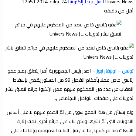
Univers News
أرسل بريدا إلكترونيا
24-يوليو-2024 22h51
أقل من دقيقة
تونس – اونيفار نيوز –
اصدر رئيس الجمهورية أمرا يتعلق بمنح عفو
رئاسي خاص عملا بأحكام الفصل 99 من الدستور يقضي بإسقاط
العقاب عن عدد من المحكوم عليهم ممن ارتكبوا جرائم تتعلق بنشر
تدوينات على صفحات التواصل الاجتماعي.
ولم يستثن من هذا العفو سوى من تمّ الحكم عليهم لا على أساس
التدوينات التي تمّ نشرها ولكن بناء على جرائم أخرى تمت إثارة
التتبعات ضد مرتكبيها إما من قبل النيابة العمومية وإما بناء على