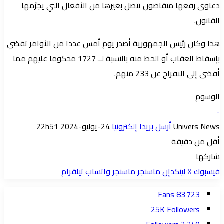
دعاوى رفعها متقاضون تتصل بغيرها من الأفعال التي يجرّمها
القانون.
هذا وكان رئيس الجمهورية أصدر يوم أمس عددا من الأوامر تقضي
بإسقاط العقاب أو الحط منه بالنسبة لــ 1727 محكوما عليهم مما
أفضى إلى الافراج عن 233 منهم.
الوسوم
-
Univers News
أرسل بريدا إلكترونيا
24-يوليو-2024 22h51
أقل من دقيقة
شاركها
فيسبوك
‫X
لينكدإن
ماسنجر
ماسنجر
واتساب
تيلقرام
Fans
83 723
25K
Followers