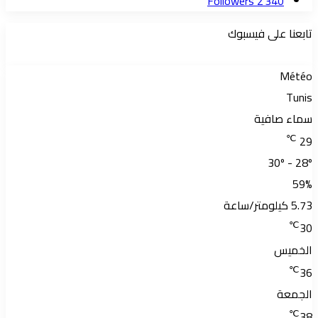
Followers
2 340
تابعنا على فيسبوك
Météo
Tunis
سماء صافية
℃
29
30º - 28º
59%
5.73 كيلومتر/ساعة
℃
30
الخميس
℃
36
الجمعة
℃
38