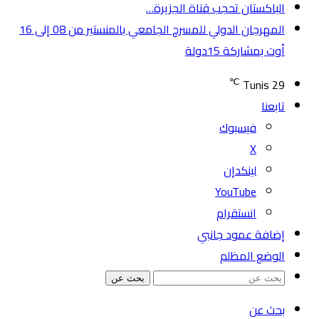
الباكستان تحجب قناة الجزيرة…
المهرجان الدولي للمسرح الجامعي بالمنستير من 08 إلى 16
أوت بمشاركة 15دولة
℃
Tunis
29
تابعنا
فيسبوك
‫X
لينكدإن
‫YouTube
انستقرام
إضافة عمود جانبي
الوضع المظلم
بحث عن
بحث عن