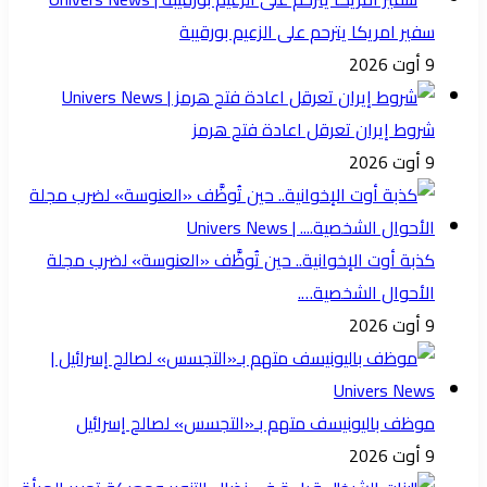
سفير امريكا يترحم على الزعيم بورقيبة
9 أوت 2026
شروط إيران تعرقل اعادة فتح هرمز
9 أوت 2026
كذبة أوت الإخوانية.. حين تُوظَّف «العنوسة» لضرب مجلة
الأحوال الشخصية….
9 أوت 2026
موظف باليونيسف متهم بـ«التجسس» لصالح إسرائيل
9 أوت 2026