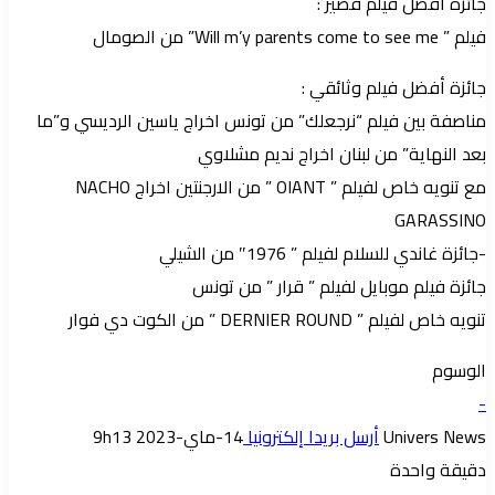
جائزة أفضل فيلم قصير :
فيلم ” Will m’y parents come to see me” من الصومال
جائزة أفضل فيلم وثائقي :
مناصفة بين فيلم “نرجعلك” من تونس اخراج ياسين الرديسي و”ما
بعد النهاية” من لبنان اخراج نديم مشلاوي
مع تنويه خاص لفيلم ” OIANT ” من الارجنتين اخراج NACHO
GARASSINO
-جائزة غاندي للسلام لفيلم ” 1976″ من الشيلي
جائزة فيلم موبايل لفيلم ” قرار ” من تونس
تنويه خاص لفيلم ” DERNIER ROUND ” من الكوت دي فوار
الوسوم
-
Univers News
أرسل بريدا إلكترونيا
14-ماي-2023 9h13
دقيقة واحدة