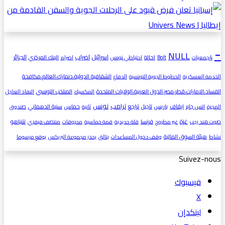
-
NULL
اسرائيل
اضراب
الجزائر
احالة
البنك المركزي
4جمعيات
Bolt
احتياطي تونس
اضرام
الشفافية الدولية،دنمارك،العالم،مكافحة
الخدمة العسكرية
الخطوط الجوية التونسية
الدفاع
الفساد،الامارات،قطر،مصر،الدول العربية،الولايات المتحدة
المنتخب التونسي
المكسيك
النفاذ العاجل
ترامب
تونس
انس جابر
ايقاف
باريس
تاجيل
تراجع
حماس
سنية الدهماني
الهجرة
ثانية
صندوق
غزة
فرنسا
نتنياهو
صوت هند رجب
غير مطروح
قلة حديدية
قمة خماسية
محروقات
منتصف فيفري
هيئة السوق المالية
نشاط
وقف دخول المساعدات
يتالق
يحذر مجموعة البريكس
يوقع مرسوما
Suivez-nous
فيسبوك
‫X
لينكدإن