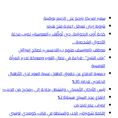
أخر الأخبار
سفير امريكا يترحم على الزعيم بورقيبة
شروط إيران تعرقل اعادة فتح هرمز
كذبة أوت الإخوانية.. حين تُوظَّف «العنوسة» لضرب مجلة
الأحوال الشخصية….
موظف باليونيسف متهم بـ«التجسس» لصالح إسرائيل
“بنات الشيخ” : قراءة في نضال التنوير ومعركة تحرير المرأة
التونسية
جمعية الدفاع عن حقوق الطفل: نسبة العود لدى الأطفال
الجانحين تتجاوز 30%
رئيس الأركان الأمربكي: واشنطن بحاجة إلى «مخرج من الحرب»
ارتفاع عدد السياح بنسبة2.6%
اضراب عام للبلديات
إقامة شهيرة»: الحب والسلطة في قالب كوميدي تونسي