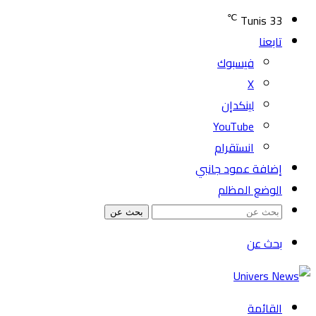
℃
Tunis
33
تابعنا
فيسبوك
‫X
لينكدإن
‫YouTube
انستقرام
إضافة عمود جانبي
الوضع المظلم
بحث عن
بحث عن
القائمة