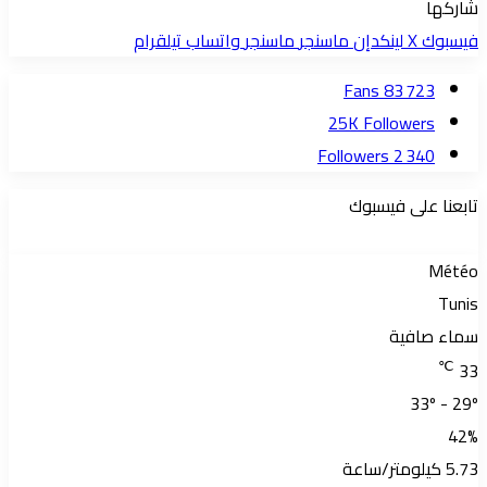
شاركها
فيسبوك
‫X
لينكدإن
ماسنجر
ماسنجر
واتساب
تيلقرام
Fans
83 723
25K
Followers
Followers
2 340
تابعنا على فيسبوك
Météo
Tunis
سماء صافية
℃
33
33º - 29º
42%
5.73 كيلومتر/ساعة