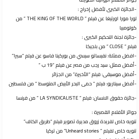
-الجائزة الكبرى لأفضل إخراج :
لورا مورا اورتيغا عن فيلم ” THE KING OF THE WORLD ” من
كولومبيا
-جائزة لجنة التحكيم الكبرى :
فيلم ” CLOSE ” من بلجيكا
-افضل ممثلة: نفيساتو سيسي من بوركينا فاسو عن فيلم “سيرا”
-أفضل ممثل: سيد رجب من مصر عن فيلم “19 ب “
-أفضل موسيقى: فيلم “الأخيرة” من الجزائر
-أفضل سيناريو: فيلم ” حمى البحر الأبيض المتوسط ” من فلسطين
-جائزة حقوق الانسان: فيلم ” LA SYNDICALISTE ” من فرنسا
جوائز الأفلام القصيرة :
تنويه خاص لفريدة زروق مديرة تصوير فيلم “طريق الكاف”
تنويه خاص لفيلم ” Unheard stories” من تركيا