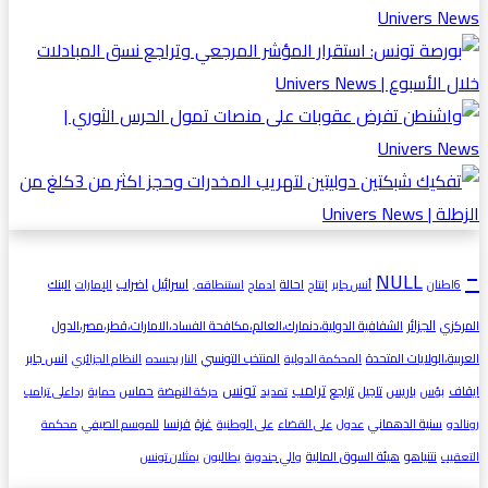
-
NULL
اسرائيل
اضراب
احالة
البنك
6اطنان
أنس جابر
إنتاج
ادماج
استنطاقه ٫
الإمارات
الجزائر
المركزي
الشفافية الدولية،دنمارك،العالم،مكافحة الفساد،الامارات،قطر،مصر،الدول
العربية،الولايات المتحدة
المنتخب التونسي
انس جابر
المحكمة الدولية
النار بجسده
النظام الجزائري
ترامب
تونس
ايقاف
باريس
تاجيل
تراجع
حماس
بؤس
تمديد
حركة النهضة
حماية
رداعلى ترامب
غزة
سنية الدهماني
فرنسا
رونالدو
عدول
على القضاء
على الوطنية
للموسم الصيفي
محكمة
نتنياهو
هيئة السوق المالية
التعقيب
والي جندوبة
يطالبون
يمثلان تونس