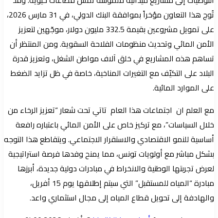
التوصيات إلى مشاريع ميدانية ملموسة تمس قطاعات حيوية. وقد
تُوج هذا التعاون مؤخراً بموافقة البنك الدولي، في 31 مارس 2026،
على تمويل مشروعين بقيمة 332.5 مليون دولار، موجّهين لتعزيز
الأمن المائي وتحديث منظومات الفلاحة السقوية. ومن المنتظر أن
تساهم هذه المشاريع في خلق آلاف مواطن الشغل، وتعزيز قدرة
البلاد على التكيّف مع التغيرات المناخية، خاصة في ظل تزايد الضغط
على الموارد المائية.
مع العلم ان اجتماعات هذا العام تاتي تحت شعار “تعزيز الرخاء من
خلال السياسات”، مع تركيز خاص على الأمن المائي باعتباره رافعة
أساسية للنمو الاقتصادي والاستقرار الاجتماعي. ويتقاطع هذا التوجه
بشكل مباشر مع أولويات تونس، مما يمنح وفدها فرصة استراتيجية
لعرض تجربتها الوطنية والانخراط في مبادرات دولية جديدة، أبرزها
مبادرة “المياه للمستقبل” التي سيتم إطلاقها يوم 15 أفريل،
والهادفة إلى تحويل قطاع المياه إلى مجال استثماري واعد.