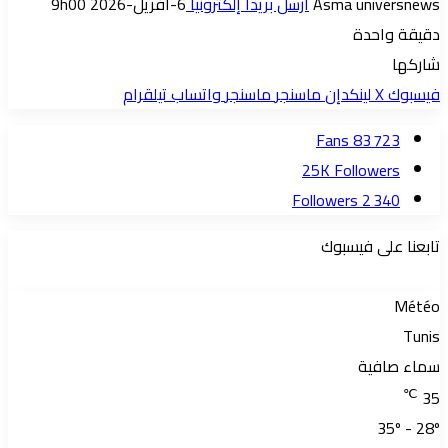
Asma universnews
أرسل بريدا إلكترونيا
6-أفريل-2026 9h00
دقيقة واحدة
شاركها
فيسبوك
‫X
لينكدإن
ماسنجر
ماسنجر
واتساب
تيلقرام
Fans
83 723
25K
Followers
Followers
2 340
تابعنا على فيسبوك
Météo
Tunis
سماء صافية
℃
35
35º - 28º