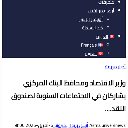
متفرقات
آراء و مواقف
أونيفار الإثنين
ضد السلطة
العربية
Français
العربية
أخبار مهمة
وزير الاقتصاد ومحافظ البنك المركزي
يشاركان في الاجتماعات السنوية لصندوق
النقد….
Asma universnews
أرسل بريدا إلكترونيا
6-أفريل-2026 9h00