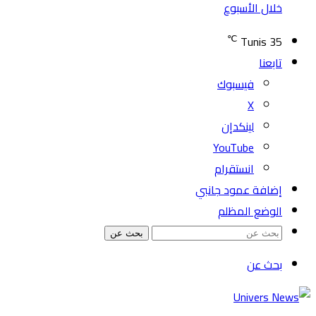
خلال الأسبوع
℃
Tunis
35
تابعنا
فيسبوك
‫X
لينكدإن
‫YouTube
انستقرام
إضافة عمود جانبي
الوضع المظلم
بحث عن
بحث عن