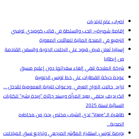
أخر الأخبار
اضراب عام للبلديات
إقامة شهيرة»: الحب والسلطة في قالب كوميدي تونسي
الترفيع في المنحة المالية للعائلات المعوزة
إسبانيا تعلن فرض قيود على الرحلات الجوية والسفن القادمة
من إيطاليا
شركة الملاحة تنفي إلغاء سفراتها دون إعلام مسبق
عودة حركة القطارات على خط تونس الجنوبية
تزايد حالات الزواج العرفي ودعوات للنيابة العمومية للتدخل …
الكريديف يحتفي بعيد المرأة ويسند جائزة “زبيدة بشير” للكتابات
النسائية لسنة 2025
ظاهرة الـ”Vape” لدى الشباب مختص يحذر من مخاطره
الصحية…
بورصة تونس: استقرار المؤشر المرجعي وتراجع نسق المبادلات