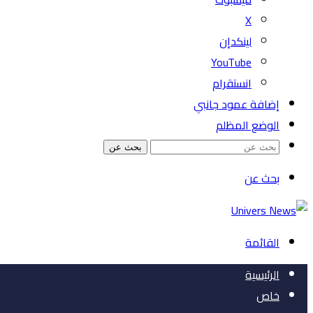
‫X
لينكدإن
‫YouTube
انستقرام
إضافة عمود جانبي
الوضع المظلم
بحث عن
بحث عن
القائمة
الرئيسية
خاص