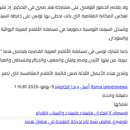
ولا يقتصر الحضور التونسي على مشاركة هند صبري في التحكيم، إذ تشه
تعكس المكانة المتنامية التي باتت تحظى بها تونس على خارطة السينما 
وتسجل السينما التونسية حضورها في مسابقة الأفلام العربية الروائية 
والسودان.
كما تشارك تونس في مسابقة الأفلام العربية القصيرة بفيلمين هما
عربية، من بينها الأردن ومصر ولبنان والمغرب والجزائر وفلسطين والعر
وتندرج هذه الأعمال الثلاثة ضمن قائمة الأفلام المتنافسة التي تضم 42 فيلما، منها 34 إنتاجا عربيا وثمانية أفلام روائية طويلة دولية أولى.
Asma universnews
أرسل بريدا إلكترونيا
9-يوليو-2026 11h30
دقيقة واحدة
شاركها
فيسبوك
‫X
لينكدإن
ماسنجر
ماسنجر
واتساب
تيلقرام
بلومبيرغ: توقف شبه تام لحركة الملاحة في مضيق هرمز