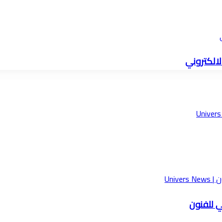
لالكتروني
ي للفنون