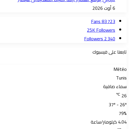
6 أوت 2026
Fans
83 723
25K
Followers
Followers
2 340
تابعنا على فيسبوك
Météo
Tunis
سماء صافية
℃
26
37º - 26º
79%
4.04 كيلومتر/ساعة