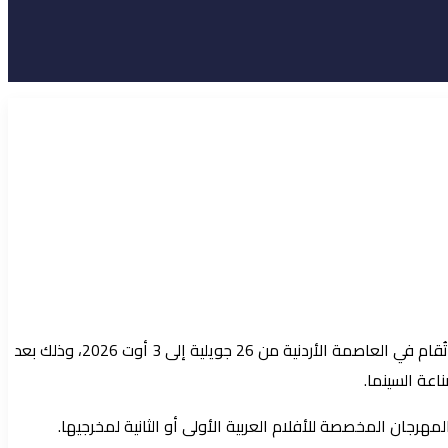
– تسجل الفنانة التونسية هند صبري حضورًا بارزًا في الدورة السابعة من مهرجان عمّان السينمائي الدولي “أول فيلم”، التي تُقام في العاصمة الأردنية من 26 جويلية إلى 3 أوت 2026، وذلك بعد
اعة السينما.
هرجان المخصصة للأفلام العربية الأولى أو الثانية لمخرجيها.