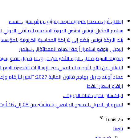
أخر الأخبار
إطلاق أول منصة إلكترونية لرصد وتوثيق جرائم تقتيل النساء
سبتمبر المقبل: تونس تحتضن الدورة السادسة للملتقى الدولي ل
بنك البركة تونس ينضم إلى شراكة المحاسبة الكربونية للمؤسسات الما
الرحيلي يتوقع استمرار أزمة المياه المعدنيّةالى سبتمبر
جندوبة: السيطرة على الجزء الأكبر من حريق غابة جبل لنقاع بسيد
الاعلان عن نتائج التوجيه الجامعي عبر الإرساليات القصيرة اليوم
عماد أولاد جبريل يهاجم قانون المالية 2027: “تغيير للأرقام وإعادة لنفس الوعود”
ارتفاع اسعار النفط
الباكستان تحجب قناة الجزيرة…
المهرجان الدولي للمسرح الجامعي بالمنستير من 08 إلى 16 أوت بمشاركة 15دولة
℃
Tunis
26
تابعنا
فيسبوك