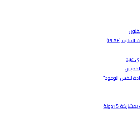
لفنون
لية (PCAF)
ي عبيد
 الخميس