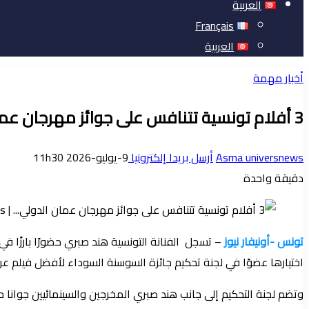
العربية
Français
العربية
أخبار مهمة
3 أفلام تونسية تتنافس على جوائز مهرجان عمان الدولي…
Asma universnews
أرسل بريدا إلكترونيا
9-يوليو-2026 11h30
دقيقة واحدة
تونس -أونيفار نيوز
اختيارها عضوًا في لجنة تحكيم جائزة السوسنة السوداء لأفضل فيلم عربي
وتضم لجنة التحكيم إلى جانب هند صبري المخرجين والسينمائيين جوانا حا