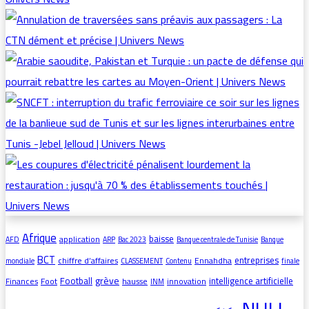
Afrique
baisse
application
AFD
ARP
Bac 2023
Banque centrale de Tunisie
Banque
BCT
entreprises
chiffre d’affaires
Ennahdha
mondiale
CLASSEMENT
Contenu
finale
grève
Football
intelligence artificielle
Finances
Foot
hausse
innovation
INM