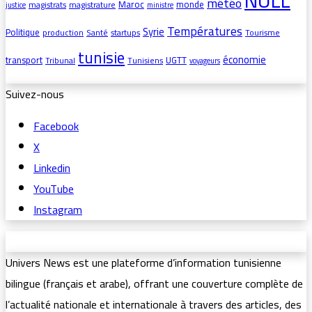
NULL
météo
Maroc
monde
magistrats
magistrature
justice
ministre
Températures
Syrie
Politique
production
Santé
startups
Tourisme
tunisie
économie
transport
UGTT
Tribunal
Tunisiens
voyageurs
Suivez-nous
Facebook
X
Linkedin
YouTube
Instagram
Univers News est une plateforme d’information tunisienne
bilingue (français et arabe), offrant une couverture complète de
l’actualité nationale et internationale à travers des articles, des