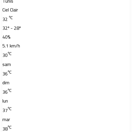
Tunis
Ciel Clair
℃
32
32º - 28º
40%
5.1 km/h
℃
30
sam
℃
36
dim
℃
36
lun
℃
37
mar
℃
38