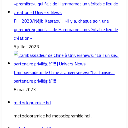
FIH 2023/Néjib Kasraoui : «Il y a, chaque soir, une
«première», qui fait de Hammamet un véritable lieu de
création»
5 juillet 2023
L’ambassadeur de Chine à Universnews: “La Tunisie…
partenaire privilégié”!!!
8 mai 2023
metoclopramide hcl
metoclopramide hcl metoclopramide hcl...