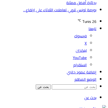
بجائزة أفضل ممثلة
بورصة تونس تنهي تعاملات الثلاثاء على ارتفاع…
℃
Tunis
26
تابعنا
فيسبوك
‫X
لينكدإن
‫YouTube
انستقرام
إضافة عمود جانبي
الوضع المظلم
بحث عن
بحث عن