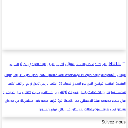
-
NULL
اسرائيل
اضراب
الجزائر
احالة
البنك المركزي
إنتاج
احكام بالاعدام
الاولى
الخميس
الشفافية الدولية،دنمارك،العالم،مكافحة الفساد،الامارات،قطر،مصر،الدول العربية،الولايات
الرياض
ترامب
المتحدة
المنتخب التونسي
انس جابر
ايقاف
باريس
تاجيل
تراجع
انطلاق خدمات G5
تكثف
تونس
حماس
استعدادتها
تنس
تواصلت الحصول على تمويلات
جبهة الخلاص
جديدة
دليل
ذخيرة حية
غزة
سنية الدهماني
فرنسا
سان
سماء موعودة
عمال الحضائر
قضية
كندا
مسلسل الرافل
مواطن
نتنياهو
هيئة السوق المالية
نواب
وزير الخارجية الإيطالي
يهتم بن سدرين
Suivez-nous