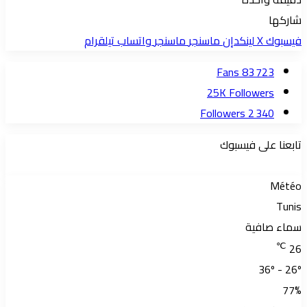
شاركها
فيسبوك
‫X
لينكدإن
ماسنجر
ماسنجر
واتساب
تيلقرام
Fans
83 723
25K
Followers
Followers
2 340
تابعنا على فيسبوك
Météo
Tunis
سماء صافية
℃
26
36º - 26º
77%