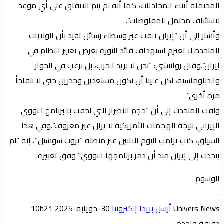
المحتملة أثناء المحادثات، كما أنه لم يتم الاتفاق على أي موعد
لاستئناف محتمل للمفاوضات”.
وأشار إلى أن “إيران تلقت عبر وسطاء رسائل تفيد بأن الولايات
المتحدة لا تعتزم استهداف قائد الثورة بغرض تغيير النظام في
إيران”.وقال روانتشي: “نحن لا نريد الحرب، بل نرغب في الحوار
والدبلوماسية، لكن علينا أن نكون مستعدين وحذرين حتى لا نتفاجأ
مرة أخرى”.
ولفت المتحدث إلى أن “حجم الأضرار التي لحقت بالبرنامج النووي
الإيراني نتيجة الهجمات الأمريكية لا يزال غير معروف”.وفي هذا
السياق، كتب ترامب اليوم الاثنين عبر منصته “تروث سوشيل”، إنه “لم
يتحدث إلى إيران منذ أن دمر برنامجها النووي” وفق تعبيره.
الوسوم
-
Univers News
أرسل بريدا إلكترونيا
30-جويلبة-2025 10h21
دقيقة واحدة