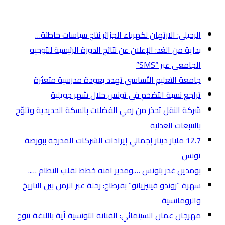
أخر الأخبار
الرحيلي: الارتهان لكهرباء الجزائر نتاج سياسات خاطئة…
بداية من الغد: الإعلان عن نتائج الدورة الرئيسية للتوجيه
الجامعي عبر “SMS”
جامعة التعليم الأساسي تهدد بعودة مدرسية متعثرة
تراجع نسبة التضخم في تونس خلال شهر جويلية
شركة النقل تحذر من رمي الفضلات بالسكة الحديدية وتلوّح
بالتتبعات العدلية
12.7 مليار دينار إجمالي إيرادات الشركات المدرجة ببورصة
تونس
بومدين غدر بتونس ….ومدير امنه خطط لقلب النظام …..
سهرة “روندو فينيزيانو” بقرطاج: رحلة عبر الزمن بين التاريخ
والرومانسية
مهرجان عمان السينمائي: الفنانة التونسية آية باللآغة تتوج