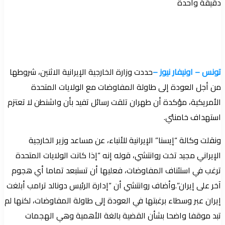
دقيقة واحدة
تونس – اونيفار نيوز –
حددت وزارة الخارجية الإيرانية الاثنين، شروطها
من أجل العودة إلى طاولة المفاوضات مع الولايات المتحدة
الأمريكية، مؤكدة أن طهران تلقت رسائل تفيد بأن واشنطن لا تعتزم
استهداف خامنئي.
ونقلت وکالة “إيسنا” الإيرانية للأنباء، عن مساعد وزير الخارجية
الإيراني مجید تخت روانتشي، قوله إنه “إذا كانت الولايات المتحدة
ترغب في استئناف المفاوضات، فعليها أن تستبعد تماما أي هجوم
آخر على إيران”.وأضاف روانتشي أن “إدارة الرئيس دونالد ترامب أبلغت
إيران عبر وسطاء برغبتها في العودة إلى طاولة المفاوضات، لكنها لم
تبد موقفا واضحا بشأن القضية بالغة الأهمية وهي الهجمات