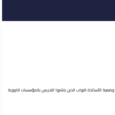
ى مقترح فصل إضافي عدد 139 ضمن مشروع قانون المالية لسنة 2026 يقضي بتسوية وضعية الأساتذة النواب الذين باشروا التدريس بالمؤسسات التربوية