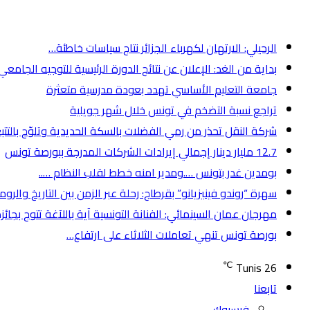
أخر الأخبار
الرحيلي: الارتهان لكهرباء الجزائر نتاج سياسات خاطئة…
بداية من الغد: الإعلان عن نتائج الدورة الرئيسية للتوجيه الجامعي عبر
جامعة التعليم الأساسي تهدد بعودة مدرسية متعثرة
تراجع نسبة التضخم في تونس خلال شهر جويلية
شركة النقل تحذر من رمي الفضلات بالسكة الحديدية وتلوّح بالتتب
12.7 مليار دينار إجمالي إيرادات الشركات المدرجة ببورصة تونس
بومدين غدر بتونس ….ومدير امنه خطط لقلب النظام …..
سهرة “روندو فينيزيانو” بقرطاج: رحلة عبر الزمن بين التاريخ والروم
مهرجان عمان السينمائي: الفنانة التونسية آية باللآغة تتوج بجا
بورصة تونس تنهي تعاملات الثلاثاء على ارتفاع…
℃
Tunis
26
تابعنا
فيسبوك