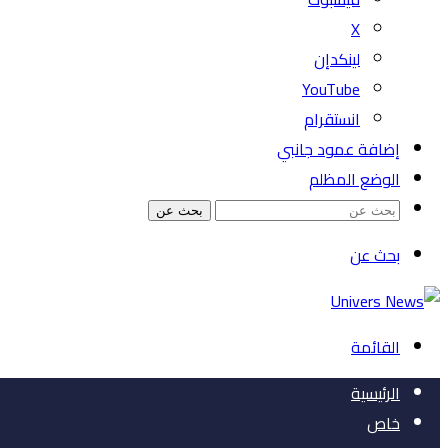
‫X
لينكدإن
‫YouTube
انستقرام
إضافة عمود جانبي
الوضع المظلم
بحث عن
بحث عن
القائمة
الرئيسية
خاص