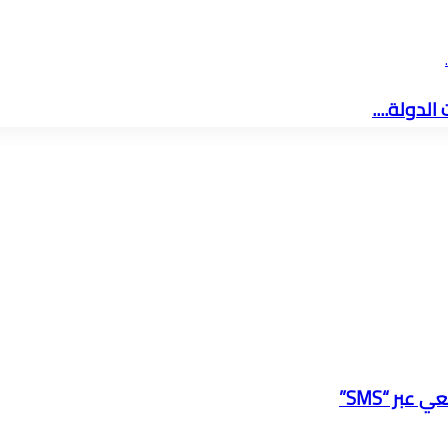
لدولة....
عبر “SMS”