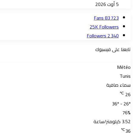
5 أوت 2026
Fans
83 723
25K
Followers
Followers
2 340
تابعنا على فيسبوك
Météo
Tunis
سماء صافية
℃
26
36º - 26º
76%
3.52 كيلومتر/ساعة
℃
36