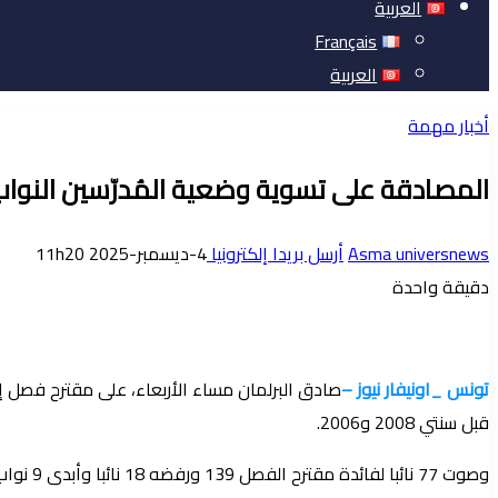
العربية
Français
العربية
أخبار مهمة
المصادقة على تسوية وضعية المُدرّسين النواب
Asma universnews
أرسل بريدا إلكترونيا
4-ديسمبر-2025 11h20
دقيقة واحدة
تونس _اونيفار نيوز –
قبل سنتي 2008 و2006.
وصوت 77 نائبا لفائدة مقترح الفصل 139 ورفضه 18 نائبا وأبدى 9 نواب تحفظهم على التصويت.