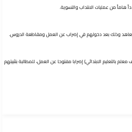
ية بعد خوض نحو 20 ألف من مدرسي التعليم الإعدادي والثانوي المتعاقدين (14 ألفا و261 أستاذا بالإعداديات والثانويات و6 آلاف معلم بالتعليم الابتدائي) إضرابا مفتوحا عن العمل، للمطالبة بتثبيتهم