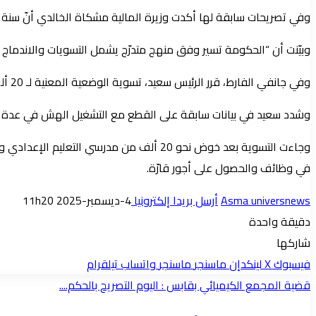
وفي تصريحات سابقة لها أكدت وزيرة المالية مشكاة الخالدي أنّ سنة 2026 ستكون سنة العودة إلى الانتدابات بعد سنة 2025 التي شهدت عدداً هاماً من عمليات الانتداب والتسوية.
وبيّنت أن “الحكومة تسير وفق منهج متدرّج يشمل التسويات والاندما
وفي جانفي الفارط، قرر الرئيس سعيد، تسوية الوضعية المعنية لـ 20 ألف معلم وأستاذ نائب في وظائفهم بالمدارس الابتدائية والإعدادية والمعاهد وذلك بعد دخولهم في إضراب عن العمل ومقاطعة الدروس.
وشدد سعيد في بيانات سابقة على القطع مع التشغيل الهش في عدة 
في وظائف والحصول على أجور قارّة.
Asma universnews
أرسل بريدا إلكترونيا
4-ديسمبر-2025 11h20
دقيقة واحدة
شاركها
فيسبوك
‫X
لينكدإن
ماسنجر
ماسنجر
واتساب
تيلقرام
قضية المجمع الكيميائي بقابس : اليوم التصريح بالحكم....