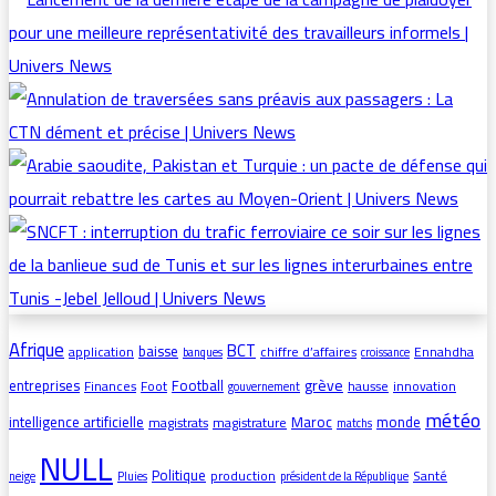
Afrique
BCT
baisse
application
chiffre d’affaires
Ennahdha
banques
croissance
grève
entreprises
Football
Finances
Foot
hausse
innovation
gouvernement
météo
intelligence artificielle
Maroc
monde
magistrats
magistrature
matchs
NULL
Politique
production
Santé
neige
Pluies
président de la République