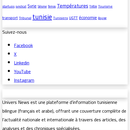
Températures
Syrie
startups
Tourisme
syndicat
Séisme
Temps
TikTok
tunisie
économie
transport
UGTT
Tribunal
Tunisiens
équipe
Suivez-nous
Facebook
X
Linkedin
YouTube
Instagram
Univers News est une plateforme d’information tunisienne
bilingue (français et arabe), offrant une couverture complète de
l’actualité nationale et internationale à travers des articles, des
analyses et des chroniques spécialisées.