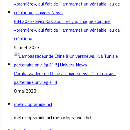
FIH 2023/Néjib Kasraoui : «Il y a, chaque soir, une
«première», qui fait de Hammamet un véritable lieu de
création»
5 juillet 2023
L’ambassadeur de Chine à Universnews: “La Tunisie…
partenaire privilégié”!!!
8 mai 2023
metoclopramide hcl
metoclopramide hcl metoclopramide hcl...