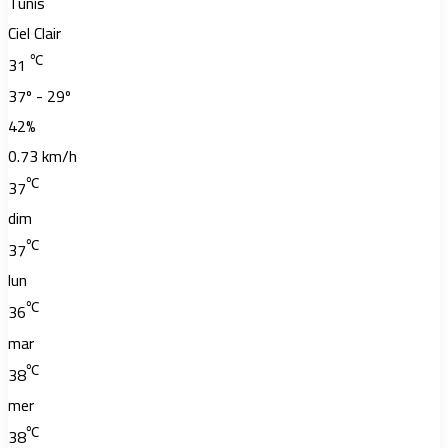
Tunis
Ciel Clair
℃
31
37º - 29º
42%
0.73 km/h
℃
37
dim
℃
37
lun
℃
36
mar
℃
38
mer
℃
38