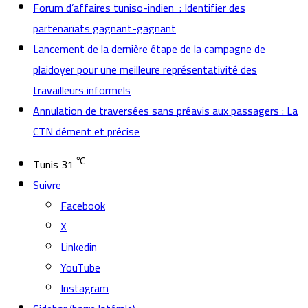
Forum d’affaires tuniso-indien : Identifier des
partenariats gagnant-gagnant
Lancement de la dernière étape de la campagne de
plaidoyer pour une meilleure représentativité des
travailleurs informels
Annulation de traversées sans préavis aux passagers : La
CTN dément et précise
℃
Tunis
31
Suivre
Facebook
X
Linkedin
YouTube
Instagram