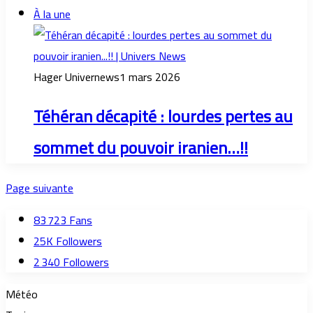
À la une
Hager Univernews
1 mars 2026
Téhéran décapité : lourdes pertes au
sommet du pouvoir iranien…!!
Page suivante
83 723
Fans
25K
Followers
2 340
Followers
Météo