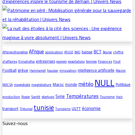
Afrique
BCT
baisse
application
chiffre
Affaires étrangères
ATUGE
BAD
Bourse
entreprises
d’affaires
Ennahdha
Finances
Foot
examen
exportations
femmes
grève
Football
intelligence artificielle
hausse
innovation
Hammamet
Macron
NULL
météo
Maroc
monde
Politique
magistrats
magistrature
MAC SA
Températures
Syrie
production
Santé
startups
Tourisme
Russie
train
tunisie
économie
transport
UGTT
Tribunal
Tunisiens
Suivez-nous