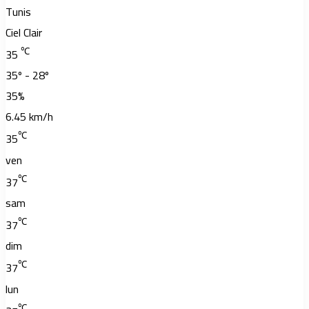
Tunis
Ciel Clair
℃
35
35º - 28º
35%
6.45 km/h
℃
35
ven
℃
37
sam
℃
37
dim
℃
37
lun
℃