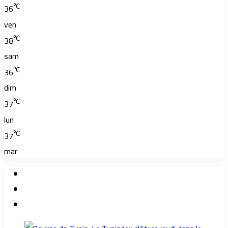
℃
36
ven
℃
38
sam
℃
36
dim
℃
37
lun
℃
37
mar