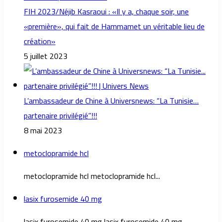
FIH 2023/Néjib Kasraoui : «Il y a, chaque soir, une
«première», qui fait de Hammamet un véritable lieu de
création»
5 juillet 2023
L’ambassadeur de Chine à Universnews: “La Tunisie…
partenaire privilégié”!!!
8 mai 2023
metoclopramide hcl
metoclopramide hcl metoclopramide hcl...
lasix furosemide 40 mg
lasix furosemide 40 mg lasix furosemide 40 mg...