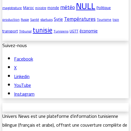
NULL
météo
Maroc
monde
Politique
magistrature
ministre
Températures
Syrie
production
Santé
startups
Tourisme
Russie
train
tunisie
économie
transport
UGTT
Tribunal
Tunisiens
Suivez-nous
Facebook
X
Linkedin
YouTube
Instagram
Univers News est une plateforme d’information tunisienne
bilingue (français et arabe), offrant une couverture complète de