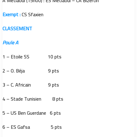
A Métlaoui (15h00) : ES Métlaoui – CA Bizertin
Exempt :
CS Sfaxien
CLASSEMENT
Poule A
1 – Etoile SS 10 pts
2 – O. Béja 9 pts
3 – C. Africain 9 pts
4 – Stade Tunisien 8 pts
5 – US Ben Guerdane 6 pts
6 – ES Gafsa 5 pts