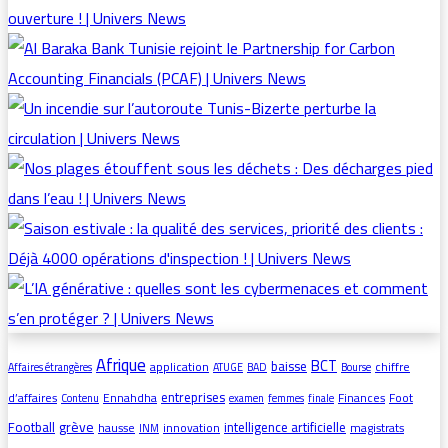
Afrique
BCT
baisse
application
chiffre
Affaires étrangères
ATUGE
BAD
Bourse
entreprises
d’affaires
Ennahdha
Finances
Foot
Contenu
examen
femmes
finale
grève
Football
intelligence artificielle
hausse
innovation
magistrats
INM