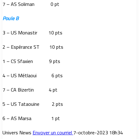
7 – AS Soliman 0 pt
Poule B
3 – US Monastir 10 pts
2 – Espérance ST 10 pts
1 – CS Sfaxien 9 pts
4 – US Métlaoui 6 pts
7 – CA Bizertin 4 pt
5 – US Tataouine 2 pts
6 – AS Marsa 1 pt
Univers News
Envoyer un courriel
7-octobre-2023 18h34