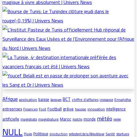
Afrique
BCT
baisse
application
chiffre d’affaires
Ennahdha
banques
croissance
grève
entreprises
Football
intelligence
Finances
Foot
hausse
innovation
météo
artificielle
Maroc
monde
magistrats
magistrature
matchs
neige
NULL
Politique
production
Santé
startups
Pluies
président de la République