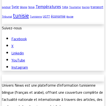
Températures
Syrie
transport
Tourisme
syndicat
Séisme
Temps
TikTok
tournoi
tunisie
économie
UGTT
Tribunal
Tunisiens
équipe
Suivez-nous
Facebook
X
Linkedin
YouTube
Instagram
Univers News est une plateforme d’information tunisienne
bilingue (français et arabe), offrant une couverture complète de
l’actualité nationale et internationale à travers des articles, des