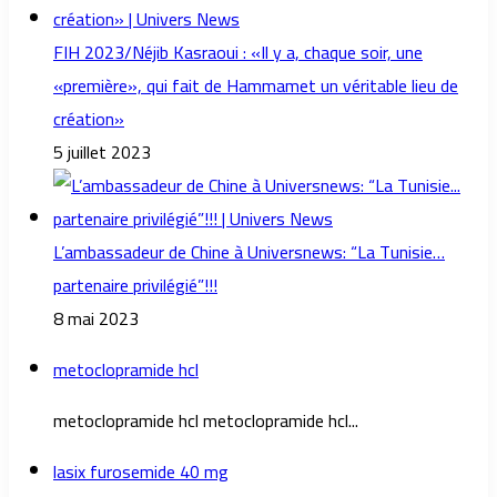
FIH 2023/Néjib Kasraoui : «Il y a, chaque soir, une
«première», qui fait de Hammamet un véritable lieu de
création»
5 juillet 2023
L’ambassadeur de Chine à Universnews: “La Tunisie…
partenaire privilégié”!!!
8 mai 2023
metoclopramide hcl
metoclopramide hcl metoclopramide hcl...
lasix furosemide 40 mg