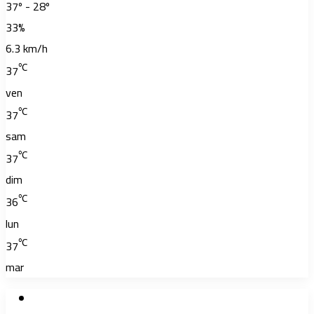
37º - 28º
33%
6.3 km/h
℃
37
ven
℃
37
sam
℃
37
dim
℃
36
lun
℃
37
mar