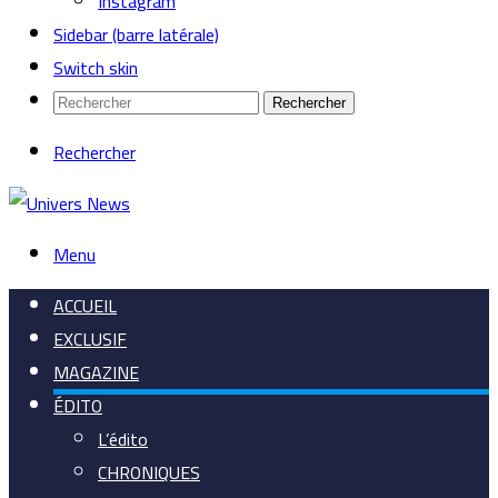
Instagram
Sidebar (barre latérale)
Switch skin
Rechercher
Rechercher
Menu
ACCUEIL
EXCLUSIF
MAGAZINE
ÉDITO
L’édito
CHRONIQUES