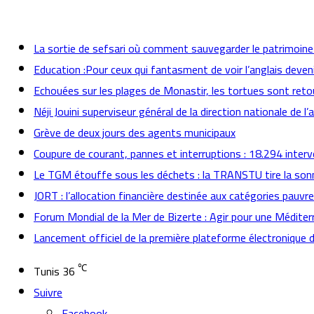
actualités
La sortie de sefsari où comment sauvegarder le patrimoine t
Education :Pour ceux qui fantasment de voir l’anglais deven
Echouées sur les plages de Monastir, les tortues sont reto
Néji Jouini superviseur général de la direction nationale de l’
Grève de deux jours des agents municipaux
Coupure de courant, pannes et interruptions : 18.294 inter
Le TGM étouffe sous les déchets : la TRANSTU tire la son
JORT : l’allocation financière destinée aux catégories pauvr
Forum Mondial de la Mer de Bizerte : Agir pour une Méditer
Lancement officiel de la première plateforme électronique 
℃
Tunis
36
Suivre
Facebook