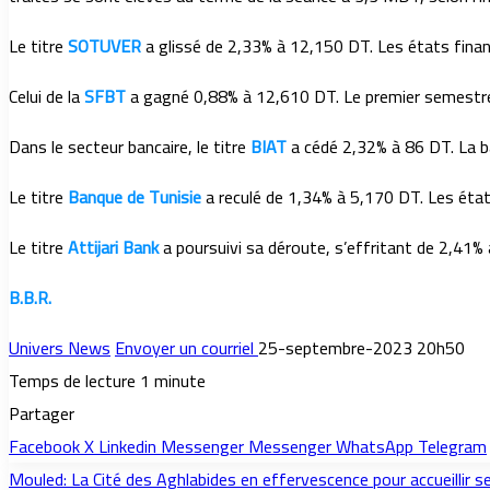
Le titre
SOTUVER
a glissé de 2,33% à 12,150 DT. Les états finan
Celui de la
SFBT
a gagné 0,88% à 12,610 DT. Le premier semestre 
Dans le secteur bancaire, le titre
BIAT
a cédé 2,32% à 86 DT. La 
Le titre
Banque de Tunisie
a reculé de 1,34% à 5,170 DT. Les état
Le titre
Attijari Bank
a poursuivi sa déroute, s’effritant de 2,41%
B.B.R.
Univers News
Envoyer un courriel
25-septembre-2023 20h50
Temps de lecture 1 minute
Partager
Facebook
X
Linkedin
Messenger
Messenger
WhatsApp
Telegram
Mouled: La Cité des Aghlabides en effervescence pour accueillir se