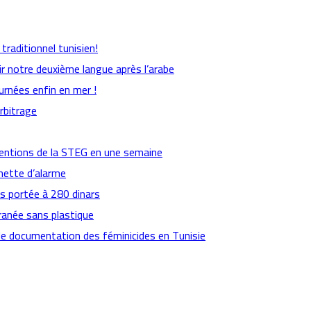
raditionnel tunisien!
ir notre deuxième langue après l’arabe
urnées enfin en mer !
arbitrage
ventions de la STEG en une semaine
nette d’alarme
es portée à 280 dinars
ranée sans plastique
de documentation des féminicides en Tunisie