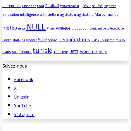
grève
entreprises
Football
Finances
Foot
hausse
gouvernement
High tech
intelligence artificielle
Maroc
monde
innovation
magistrats
magistrature
NULL
météo
Politique
production
neige
Pluies
président de la République
Températures
Syrie
Santé
startups
Tourisme
syndicat
Séisme
TikTok
tournoi
tunisie
économie
transport
UGTT
Tribunal
Tunisiens
équipe
Suivez-nous
Facebook
X
Linkedin
YouTube
Instagram