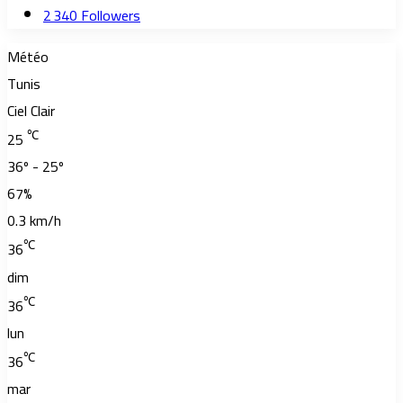
2 340
Followers
Météo
Tunis
Ciel Clair
℃
25
36º - 25º
67%
0.3 km/h
℃
36
dim
℃
36
lun
℃
36
mar