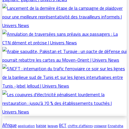
Afrique
BCT
baisse
application
chiffre d’affaires
Ennahdha
banques
croissance