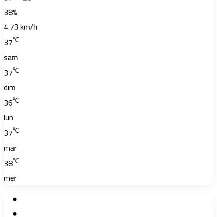
38%
4.73 km/h
℃
37
sam
℃
37
dim
℃
36
lun
℃
37
mar
℃
38
mer