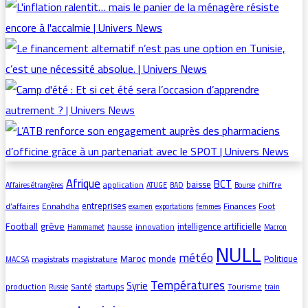
Afrique
BCT
baisse
application
chiffre
Affaires étrangères
ATUGE
BAD
Bourse
entreprises
d’affaires
Ennahdha
Finances
Foot
examen
exportations
femmes
grève
Football
intelligence artificielle
hausse
innovation
Hammamet
Macron
NULL
météo
Maroc
monde
Politique
magistrats
magistrature
MAC SA
Températures
Syrie
production
Santé
startups
Tourisme
Russie
train