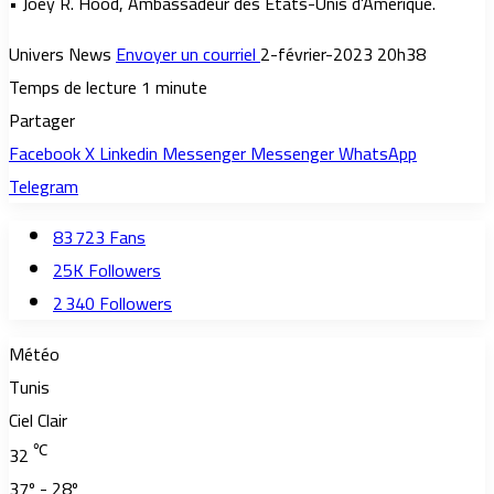
• Joey R. Hood, Ambassadeur des États-Unis d’Amérique.
Univers News
Envoyer un courriel
2-février-2023 20h38
Temps de lecture 1 minute
Partager
Facebook
X
Linkedin
Messenger
Messenger
WhatsApp
Telegram
83 723
Fans
25K
Followers
2 340
Followers
Météo
Tunis
Ciel Clair
℃
32
37º - 28º