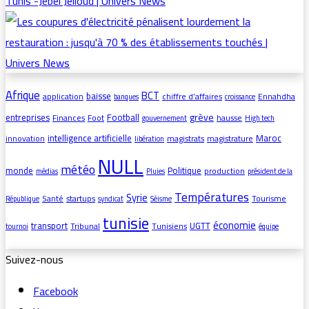
Afrique
BCT
baisse
application
chiffre d’affaires
Ennahdha
banques
croissance
grève
entreprises
Football
Finances
Foot
hausse
gouvernement
High tech
intelligence artificielle
Maroc
innovation
magistrats
magistrature
libération
NULL
météo
monde
Politique
production
médias
Pluies
président de la
Températures
Syrie
Santé
startups
Tourisme
République
syndicat
Séisme
tunisie
économie
transport
UGTT
Tribunal
Tunisiens
tournoi
équipe
Suivez-nous
Facebook