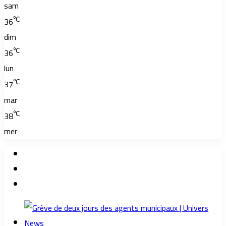
sam
℃
36
dim
℃
36
lun
℃
37
mar
℃
38
mer