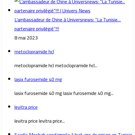
L’ambassadeur de Chine à Universnews: “La Tunisie…
partenaire privilégié”!!!
8 mai 2023
metoclopramide hcl
metoclopramide hcl metoclopramide hcl...
lasix furosemide 40 mg
lasix furosemide 40 mg lasix furosemide 40 mg...
levitra price
levitra price levitra price...
Saadia Mosbah condamnée à huit ans de prison en Tunisie