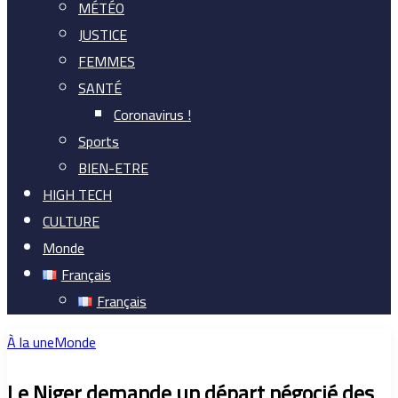
MÉTÉO
JUSTICE
FEMMES
SANTÉ
Coronavirus !
Sports
BIEN-ETRE
HIGH TECH
CULTURE
Monde
Français
Français
À la une
Monde
Le Niger demande un départ négocié des