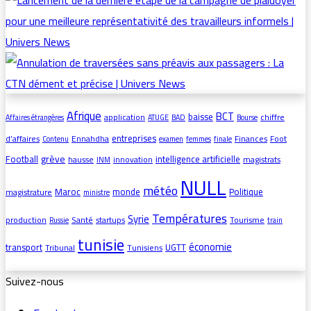
Afrique
BCT
baisse
application
chiffre
Affaires étrangères
ATUGE
BAD
Bourse
entreprises
d’affaires
Ennahdha
Finances
Foot
Contenu
examen
femmes
finale
grève
Football
intelligence artificielle
hausse
innovation
magistrats
INM
NULL
météo
Maroc
monde
Politique
magistrature
ministre
Températures
Syrie
production
Santé
startups
Tourisme
Russie
train
tunisie
économie
transport
UGTT
Tribunal
Tunisiens
Suivez-nous