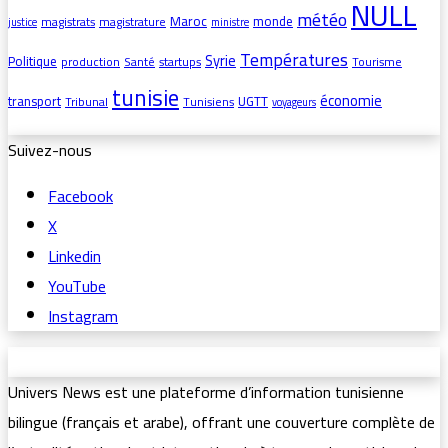
NULL
météo
Maroc
monde
magistrats
magistrature
justice
ministre
Températures
Syrie
Politique
production
Santé
startups
Tourisme
tunisie
économie
transport
UGTT
Tribunal
Tunisiens
voyageurs
Suivez-nous
Facebook
X
Linkedin
YouTube
Instagram
Univers News est une plateforme d’information tunisienne
bilingue (français et arabe), offrant une couverture complète de