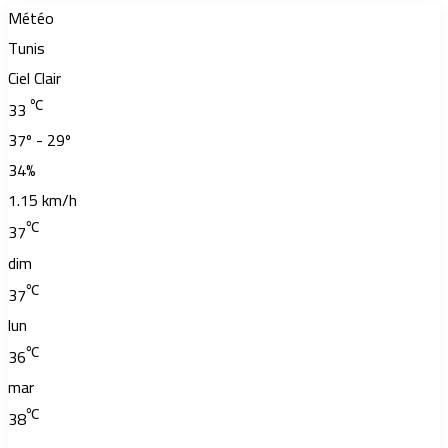
Météo
Tunis
Ciel Clair
℃
33
37º - 29º
34%
1.15 km/h
℃
37
dim
℃
37
lun
℃
36
mar
℃
38