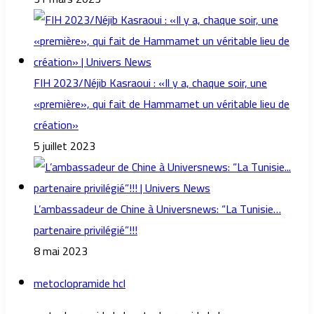
FIH 2023/Néjib Kasraoui : «Il y a, chaque soir, une
«première», qui fait de Hammamet un véritable lieu de
création»
5 juillet 2023
L’ambassadeur de Chine à Universnews: “La Tunisie…
partenaire privilégié”!!!
8 mai 2023
metoclopramide hcl