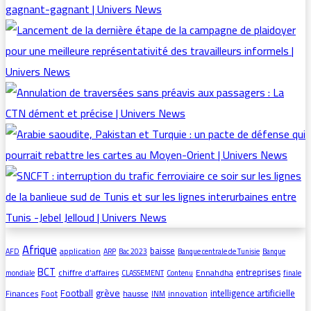
Afrique
baisse
application
AFD
ARP
Bac 2023
Banque centrale de Tunisie
Banque
BCT
entreprises
chiffre d’affaires
Ennahdha
mondiale
CLASSEMENT
Contenu
finale
grève
Football
intelligence artificielle
Finances
Foot
hausse
innovation
INM