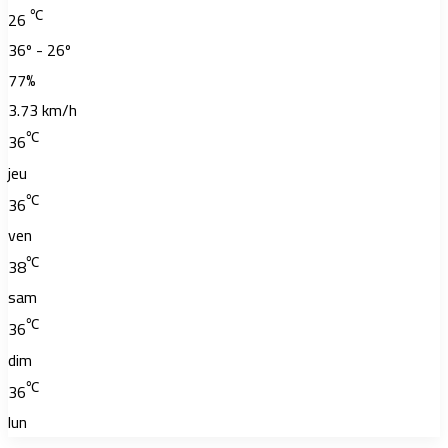
℃
26
36º - 26º
77%
3.73 km/h
℃
36
jeu
℃
36
ven
℃
38
sam
℃
36
dim
℃
36
lun