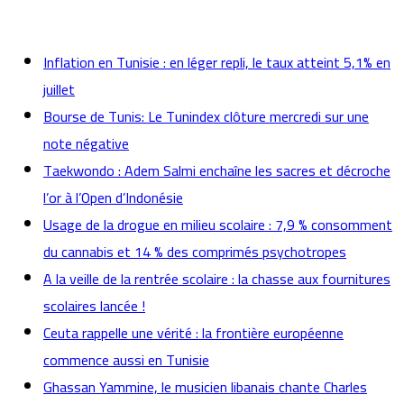
actualités
Inflation en Tunisie : en léger repli, le taux atteint 5,1% en
juillet
Bourse de Tunis: Le Tunindex clôture mercredi sur une
note négative
Taekwondo : Adem Salmi enchaîne les sacres et décroche
l’or à l’Open d’Indonésie
Usage de la drogue en milieu scolaire : 7,9 % consomment
du cannabis et 14 % des comprimés psychotropes
A la veille de la rentrée scolaire : la chasse aux fournitures
scolaires lancée !
Ceuta rappelle une vérité : la frontière européenne
commence aussi en Tunisie
Ghassan Yammine, le musicien libanais chante Charles