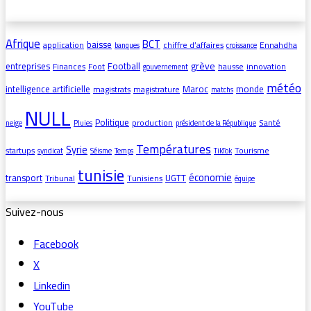
Afrique
BCT
baisse
application
chiffre d’affaires
Ennahdha
banques
croissance
grève
entreprises
Football
Finances
Foot
hausse
innovation
gouvernement
météo
intelligence artificielle
Maroc
monde
magistrats
magistrature
matchs
NULL
Politique
production
Santé
neige
Pluies
président de la République
Températures
Syrie
startups
Tourisme
syndicat
Séisme
Temps
TikTok
tunisie
économie
transport
UGTT
Tribunal
Tunisiens
équipe
Suivez-nous
Facebook
X
Linkedin
YouTube