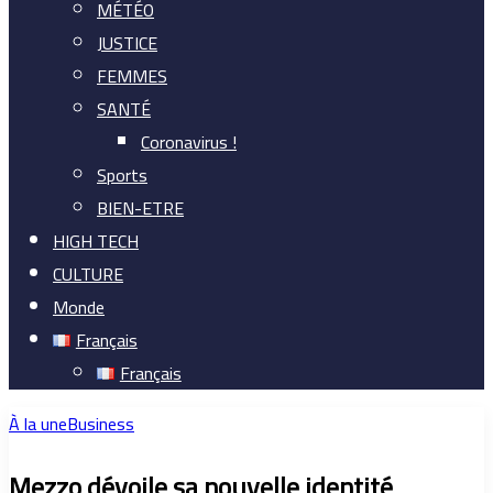
MÉTÉO
JUSTICE
FEMMES
SANTÉ
Coronavirus !
Sports
BIEN-ETRE
HIGH TECH
CULTURE
Monde
Français
Français
À la une
Business
Mezzo dévoile sa nouvelle identité