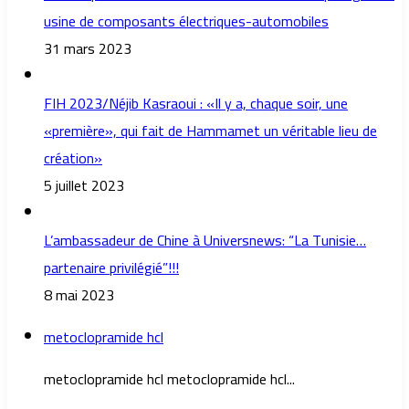
usine de composants électriques-automobiles
31 mars 2023
FIH 2023/Néjib Kasraoui : «Il y a, chaque soir, une
«première», qui fait de Hammamet un véritable lieu de
création»
5 juillet 2023
L’ambassadeur de Chine à Universnews: “La Tunisie…
partenaire privilégié”!!!
8 mai 2023
metoclopramide hcl
metoclopramide hcl metoclopramide hcl...