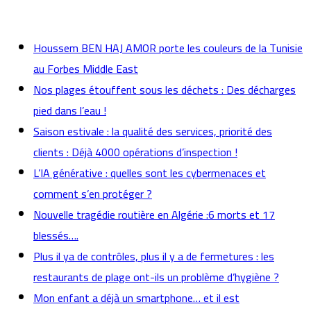
actualités
Houssem BEN HAJ AMOR porte les couleurs de la Tunisie
au Forbes Middle East
Nos plages étouffent sous les déchets : Des décharges
pied dans l’eau !
Saison estivale : la qualité des services, priorité des
clients : Déjà 4000 opérations d’inspection !
L’IA générative : quelles sont les cybermenaces et
comment s’en protéger ?
Nouvelle tragédie routière en Algérie :6 morts et 17
blessés….
Plus il ya de contrôles, plus il y a de fermetures : les
restaurants de plage ont-ils un problème d’hygiène ?
Mon enfant a déjà un smartphone… et il est