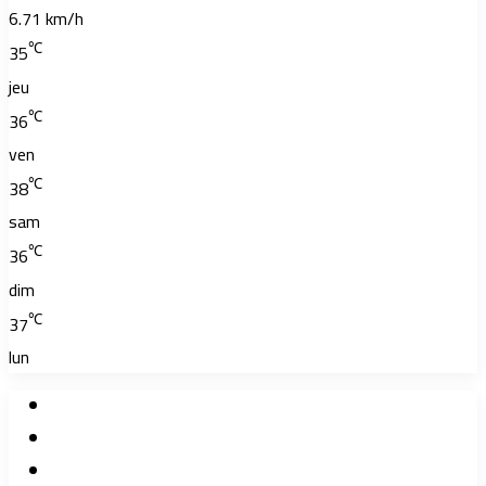
6.71 km/h
℃
35
jeu
℃
36
ven
℃
38
sam
℃
36
dim
℃
37
lun