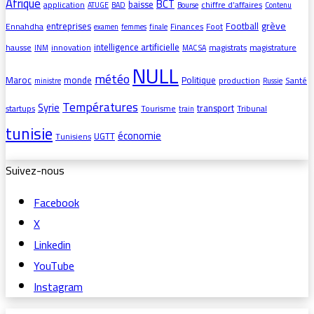
Afrique
BCT
baisse
application
chiffre d’affaires
ATUGE
BAD
Bourse
Contenu
grève
entreprises
Football
Ennahdha
Finances
Foot
examen
femmes
finale
intelligence artificielle
hausse
innovation
magistrats
magistrature
INM
MAC SA
NULL
météo
Maroc
monde
Politique
production
Santé
ministre
Russie
Températures
Syrie
transport
startups
Tourisme
Tribunal
train
tunisie
économie
UGTT
Tunisiens
Suivez-nous
Facebook
X
Linkedin
YouTube
Instagram