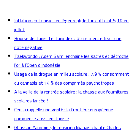
actualités
Inflation en Tunisie : en léger repli, le taux atteint 5,1% en
juillet
Bourse de Tunis: Le Tunindex clôture mercredi sur une
note négative
Taekwondo : Adem Salmi enchaîne les sacres et décroche
l’or à l’Open d’Indonésie
Usage de la drogue en milieu scolaire : 7,9 % consomment
du cannabis et 14 % des comprimés psychotropes
A la veille de la rentrée scolaire : la chasse aux fournitures
scolaires lancée !
Ceuta rappelle une vérité : la frontière européenne
commence aussi en Tunisie
Ghassan Yammine, le musicien libanais chante Charles