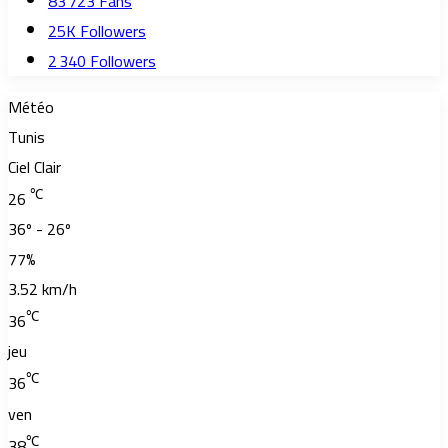
83 723
Fans
25K
Followers
2 340
Followers
Météo
Tunis
Ciel Clair
℃
26
36º - 26º
77%
3.52 km/h
℃
36
jeu
℃
36
ven
℃
38