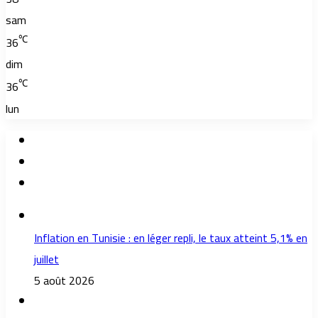
sam
℃
36
dim
℃
36
lun
Inflation en Tunisie : en léger repli, le taux atteint 5,1% en
juillet
5 août 2026