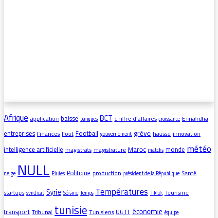
Afrique
BCT
baisse
application
chiffre d’affaires
Ennahdha
banques
croissance
grève
entreprises
Football
Finances
Foot
hausse
innovation
gouvernement
météo
intelligence artificielle
Maroc
monde
magistrats
magistrature
matchs
NULL
Politique
production
Santé
neige
Pluies
président de la République
Températures
Syrie
startups
Tourisme
syndicat
Séisme
Temps
TikTok
tunisie
économie
transport
UGTT
Tribunal
Tunisiens
équipe