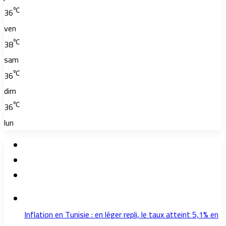
℃
36
ven
℃
38
sam
℃
36
dim
℃
36
lun
Inflation en Tunisie : en léger repli, le taux atteint 5,1% en