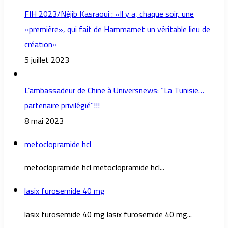
FIH 2023/Néjib Kasraoui : «Il y a, chaque soir, une
«première», qui fait de Hammamet un véritable lieu de
création»
5 juillet 2023
L’ambassadeur de Chine à Universnews: “La Tunisie…
partenaire privilégié”!!!
8 mai 2023
metoclopramide hcl
metoclopramide hcl metoclopramide hcl...
lasix furosemide 40 mg
lasix furosemide 40 mg lasix furosemide 40 mg...