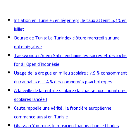
actualités
Inflation en Tunisie : en léger repli, le taux atteint 5,1% en
juillet
Bourse de Tunis: Le Tunindex clôture mercredi sur une
note négative
Taekwondo : Adem Salmi enchaîne les sacres et décroche
l’or à l’Open d’Indonésie
Usage de la drogue en milieu scolaire : 7,9 % consomment
du cannabis et 14 % des comprimés psychotropes
A la veille de la rentrée scolaire : la chasse aux fournitures
scolaires lancée !
Ceuta rappelle une vérité : la frontière européenne
commence aussi en Tunisie
Ghassan Yammine, le musicien libanais chante Charles