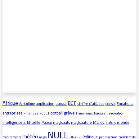
Afrique
BCT
baisse
application
chiffre d’affaires
Ennahdha
Agriculture
devises
grève
entreprises
Football
Finances
Foot
hausse
innovation
Hammamet
intelligence artificielle
Maroc
monde
magistrats
magistrature
Macron
matchs
NULL
météo
Politique
production
médicaments
neige
ONAGRI
président de