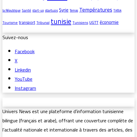
Températures
Syrie
Santé
startups
la République
start-up
Temps
TikTok
tunisie
économie
transport
UGTT
Tourisme
Tribunal
Tunisiens
Suivez-nous
Facebook
X
Linkedin
YouTube
Instagram
Univers News est une plateforme d’information tunisienne
bilingue (français et arabe), offrant une couverture complète de
l’actualité nationale et internationale à travers des articles, des