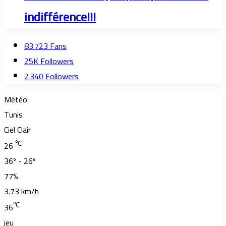
indifférence!!!
83 723
Fans
25K
Followers
2 340
Followers
Météo
Tunis
Ciel Clair
℃
26
36º - 26º
77%
3.73 km/h
℃
36
jeu