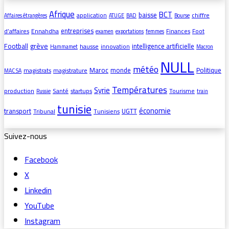
Afrique
BCT
baisse
application
chiffre
Affaires étrangères
ATUGE
BAD
Bourse
entreprises
d’affaires
Ennahdha
Finances
Foot
examen
exportations
femmes
grève
Football
intelligence artificielle
hausse
innovation
Hammamet
Macron
NULL
météo
Maroc
monde
Politique
magistrats
magistrature
MAC SA
Températures
Syrie
production
Santé
startups
Tourisme
Russie
train
tunisie
économie
transport
UGTT
Tribunal
Tunisiens
Suivez-nous
Facebook
X
Linkedin
YouTube
Instagram