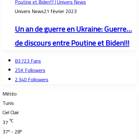
Univers News
21 février 2023
Un an de guerre en Ukraine: Guerre…
de discours entre Poutine et Biden!!!
83 723
Fans
25K
Followers
2 340
Followers
Météo
Tunis
Ciel Clair
℃
37
37º - 28º