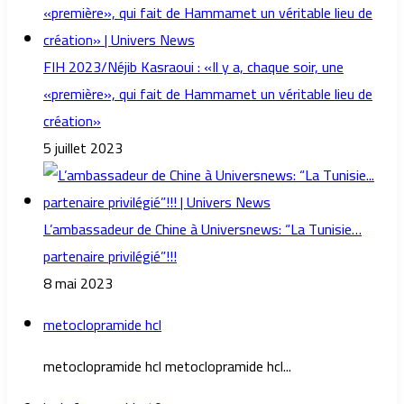
FIH 2023/Néjib Kasraoui : «Il y a, chaque soir, une
«première», qui fait de Hammamet un véritable lieu de
création»
5 juillet 2023
L’ambassadeur de Chine à Universnews: “La Tunisie…
partenaire privilégié”!!!
8 mai 2023
metoclopramide hcl
metoclopramide hcl metoclopramide hcl...