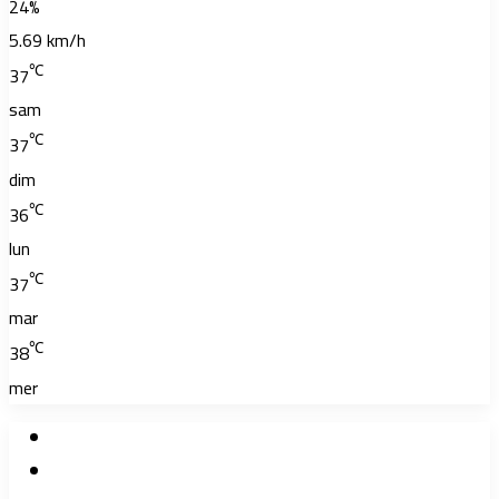
24%
5.69 km/h
℃
37
sam
℃
37
dim
℃
36
lun
℃
37
mar
℃
38
mer