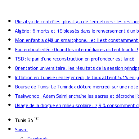
actualités
Plus il ya de contrôles, plus il y a de fermetures : les rest
Algérie : 6 morts et 18 blessés dans le renversement d’un b
Mon enfant a déjà un smartphone… et il est constamment
Eau embouteillée : Quand les intermédiaires dictent leur loi !
TSB : le pari d’une reconstruction en profondeur est lancé
Orientation universitaire : les résultats de la session prin
Inflation en Tunisie : en léger repli, le taux atteint 5,1% en jui
Bourse de Tunis: Le Tunindex clôture mercredi sur une note
Taekwondo : Adem Salmi enchaîne les sacres et décroche l’o
Usage de la drogue en milieu scolaire : 7,9 % consomment
℃
Tunis
34
Suivre
Facebook