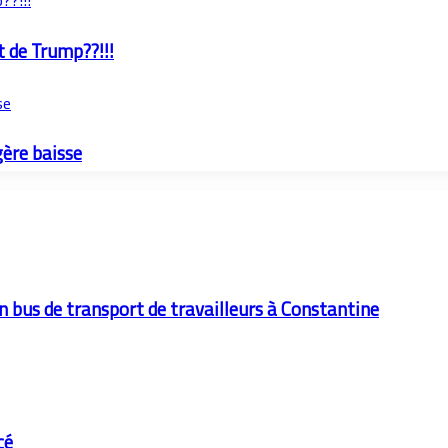
??!!!
t de Trump??!!!
se
ère baisse
un bus de transport de travailleurs à Constantine
cé