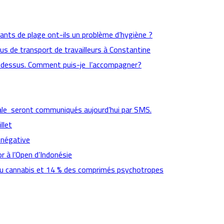
aurants de plage ont-ils un problème d’hygiène ?
us de transport de travailleurs à Constantine
 dessus. Comment puis-je l’accompagner?
cipale seront communiqués aujourd’hui par SMS.
llet
 négative
r à l’Open d’Indonésie
 du cannabis et 14 % des comprimés psychotropes