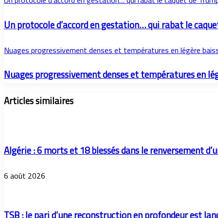
Un protocole d’accord en gestation… qui rabat le caquet de Trump
Un protocole d’accord en gestation… qui rabat le caque
Nuages progressivement denses et températures en légère bais
Nuages progressivement denses et températures en lég
Articles similaires
Algérie : 6 morts et 18 blessés dans le renversement d’
6 août 2026
TSB : le pari d’une reconstruction en profondeur est lan