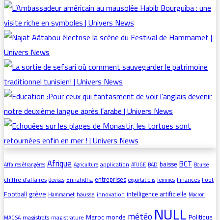
Afrique
BCT
baisse
application
Affaires étrangères
Agriculture
ATUGE
BAD
Bourse
entreprises
chiffre d’affaires
Ennahdha
Finances
Foot
devises
exportations
femmes
grève
Football
intelligence artificielle
hausse
innovation
Hammamet
Macron
NULL
météo
Maroc
monde
Politique
magistrats
magistrature
MAC SA