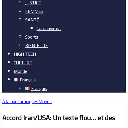
JUSTICE
FEMMES
SANTÉ
Coronavirus !
Sports
BIEN-ETRE
HIGH TECH
CULTURE
Monde
Français
Français
À la une
Chroniques
Monde
Accord Iran/USA: Un texte flou… et des