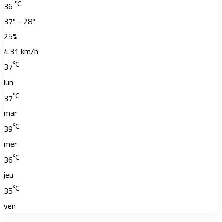
℃
36
37º - 28º
25%
4.31 km/h
℃
37
lun
℃
37
mar
℃
39
mer
℃
36
jeu
℃
35
ven