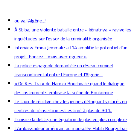
actualités
ou va l’Algérie…!
À Sbiba, une violente bataille entre « kénatriya » ravive les
inquiétudes sur l’essor de la criminalité organisée
Interview Emna Jemmali : « L’IA amplifie le potentiel d’un
projet ,Foncez… mais avec rigueur »
La police espagnole démantéle un réseau criminel
transcontinental entre l Europe et l’Algérie…
« Or-Kes-Tra » de Hamza Bouchnak : quand le dialogue
des instruments embrase la scène de Boukornine
Le taux de récidive chez les jeunes délinquants placés en
centres de réinsertion est estimé à plus de 30 %.
Tunisie : la dette, une équation de plus en plus complexe
L’Ambassadeur américain au mausolée Habib Bourguiba :