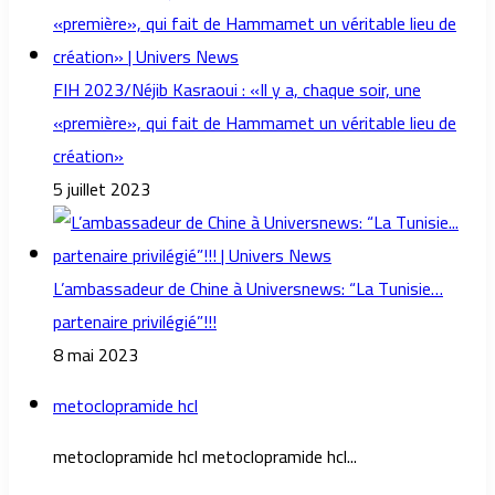
FIH 2023/Néjib Kasraoui : «Il y a, chaque soir, une
«première», qui fait de Hammamet un véritable lieu de
création»
5 juillet 2023
L’ambassadeur de Chine à Universnews: “La Tunisie…
partenaire privilégié”!!!
8 mai 2023
metoclopramide hcl
metoclopramide hcl metoclopramide hcl...