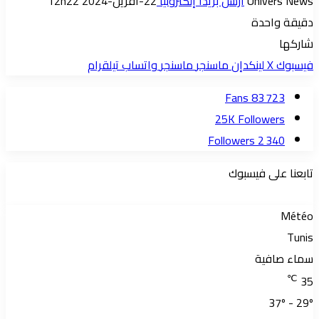
Univers News
أرسل بريدا إلكترونيا
22-أفريل-2024 12h22
دقيقة واحدة
شاركها
فيسبوك
‫X
لينكدإن
ماسنجر
ماسنجر
واتساب
تيلقرام
Fans
83 723
25K
Followers
Followers
2 340
تابعنا على فيسبوك
Météo
Tunis
سماء صافية
℃
35
37º - 29º