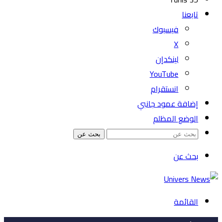
تابعنا
فيسبوك
‫X
لينكدإن
‫YouTube
انستقرام
إضافة عمود جانبي
الوضع المظلم
بحث عن
بحث عن
القائمة