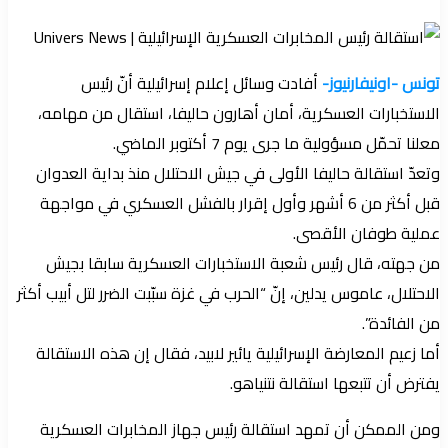
تونس -اونيفارنيوز-
أفادت وسائل إعلام إسرائيلية أنّ رئيس
الاستخبارات العسكرية، أمان أهارون حاليفا، استقال من مهامه،
معلنا تحمّل مسؤولية ما جرى يوم 7 أكتوبر الماضي.
وتعدّ استقالة حاليفا الأولى في جيش الاحتلال منذ بداية العدوان
قبل أكثر من 6 أشهر وأول إقرار بالفشل العسكري في مواجهة
عملية طوفان الأقصى.
من جهته، قال رئيس شعبة الاستخبارات العسكرية سابقا بجيش
الاحتلال، عاموس يدلين، إنّ “الحرب في غزة سبّبت الضرر لتل أبيب أكثر
من الفائدة”.
أما زعيم المعارضة الإسرائيلية يائير لابيد، فقال إن هذه الاستقالة
يفترض أن تتبعها استقالة نتنياهو.
ومن الممكن أن تمهد استقالة رئيس جهاز المخابرات العسكرية