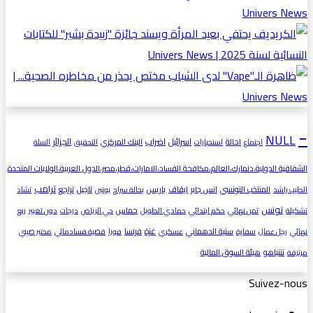
-
NULL
اسرائيل
اضراب
الجزائر
احالة
البنك المركزي
اجتماع
استخبارات
التحقيق
السلة
الشفافية الدولية،دنمارك،العالم،مكافحة الفساد،الامارات،قطر،مصر،الدول العربية،الولايات المتحدة
ترامب
المنتخب التونسي
انس جابر
ايقاف
باريس
تاجيل
تراجع
الطيب راشد
بحالة سراح
بوتين
تشاد
تونس
حماس
تشكيلة
ثمن نهائي
حكم ابتدائي
حمادي الطويل
حي الرياض
درجات
دون تغيير
ربع
غزة
سنية الدهماني
فرنسا
نهائي
رجل عمال
سفارة
عسكري
فورا
قضية فسادمالي
مختبر صيني
نتنياهو
هيئة السوق المالية
مرتزقة
Suivez-nous