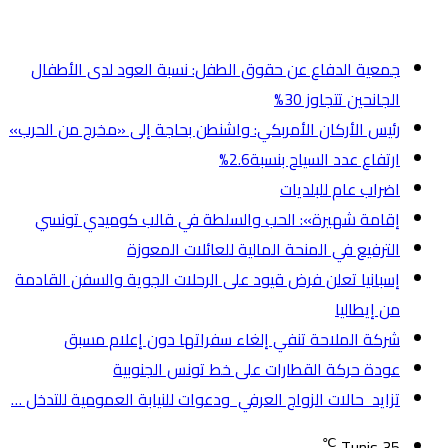
أخر الأخبار
جمعية الدفاع عن حقوق الطفل: نسبة العود لدى الأطفال
الجانحين تتجاوز 30%
رئيس الأركان الأمربكي: واشنطن بحاجة إلى «مخرج من الحرب»
ارتفاع عدد السياح بنسبة2.6%
اضراب عام للبلديات
إقامة شهيرة»: الحب والسلطة في قالب كوميدي تونسي
الترفيع في المنحة المالية للعائلات المعوزة
إسبانيا تعلن فرض قيود على الرحلات الجوية والسفن القادمة
من إيطاليا
شركة الملاحة تنفي إلغاء سفراتها دون إعلام مسبق
عودة حركة القطارات على خط تونس الجنوبية
تزايد حالات الزواج العرفي ودعوات للنيابة العمومية للتدخل …
℃
Tunis
35