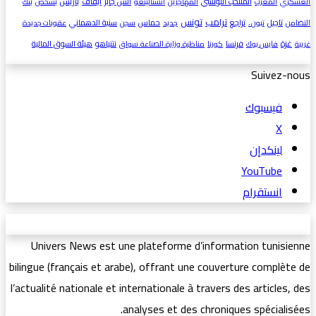
المنتخب التونسي
انس جابر
ايقاف
باريس
العسكري
المغرب
المهاجرين
انستالينغو
بشخص
بنك
ترامب
تونس
تاجيل
تراجع
حماس
سنية الدهماني
التضامن
تبون ،
جديد
سجن
عقوبات جديدة
غزة
فرنسا
نتنياهو
هيئة السوق المالية
غريبة
فايس بوك
كورنا
مناظرة.وزارة.الصناعة.سواق
Suivez-nous
فيسبوك
‫X
لينكدإن
‫YouTube
انستقرام
Univers News est une plateforme d’information tunisienne
bilingue (français et arabe), offrant une couverture complète de
l’actualité nationale et internationale à travers des articles, des
analyses et des chroniques spécialisées.