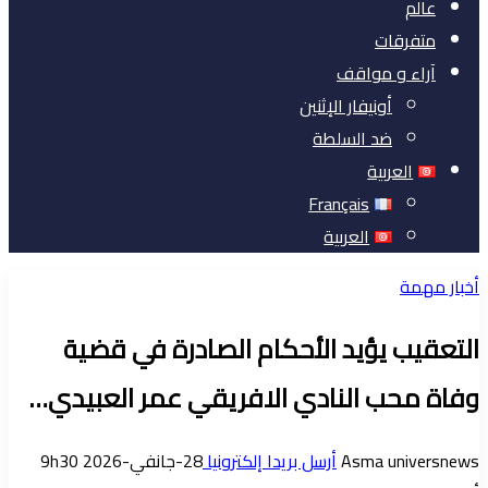
عالم
متفرقات
آراء و مواقف
أونيفار الإثنين
ضد السلطة
العربية
Français
العربية
أخبار مهمة
التعقيب يؤيد الأحكام الصادرة في قضية
وفاة محب النادي الافريقي عمر العبيدي…
Asma universnews
أرسل بريدا إلكترونيا
28-جانفي-2026 9h30