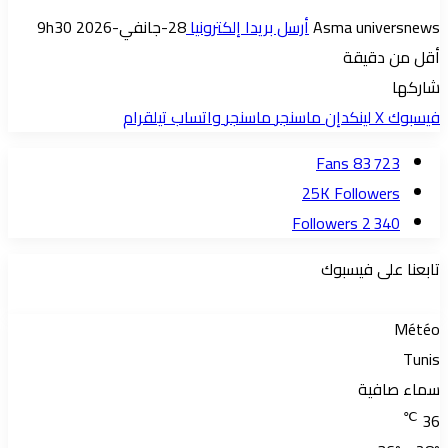
Asma universnews
أرسل بريدا إلكترونيا
28-جانفي-2026 9h30
أقل من دقيقة
شاركها
فيسبوك
‫X
لينكدإن
ماسنجر
ماسنجر
واتساب
تيلقرام
Fans
83 723
25K
Followers
Followers
2 340
تابعنا على فيسبوك
Météo
Tunis
سماء صافية
℃
36