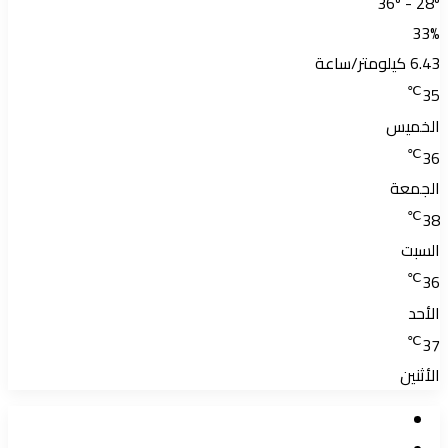
36º - 28º
33%
6.43 كيلومتر/ساعة
℃
35
الخميس
℃
36
الجمعة
℃
38
السبت
℃
36
الأحد
℃
37
الأثنين