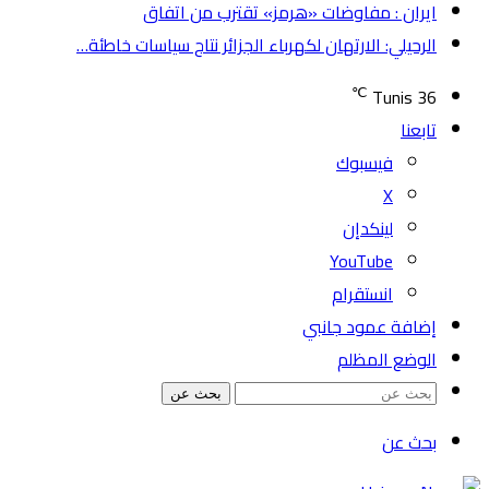
ايران : مفاوضات «هرمز» تقترب من اتفاق
الرحيلي: الارتهان لكهرباء الجزائر نتاج سياسات خاطئة…
℃
Tunis
36
تابعنا
فيسبوك
‫X
لينكدإن
‫YouTube
انستقرام
إضافة عمود جانبي
الوضع المظلم
بحث عن
بحث عن