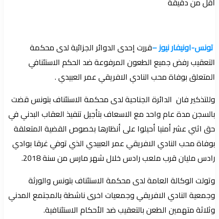
أقل من دقيقة
تونس-اونيفار نيوز –
قررت إحدى الدوائر الجزائية لدى محكمة
التعقيب رفض جميع الطعون المرفوعة ضد الحكم الاستئنافي
المتعلق بوفاة محب النادي الافريقي عمر العبيدي .
وللتذكير فان الدائرة الجناحية لدى محكمة الاستئناف بتونس قضت
بالسجن مدة عام واحد مع الاسعاف بتأجيل تنفيذ العقاب البدني في
حق اثني عشر أمنيا أحيلوا على أنظارها بخصوص القضية المتعلقة
بوفاة محب النادي الافريقي عمر العبيدي الذي توفي غرقا بوادي
رادس مليان قرب ملعب رادس خلال شهر مارس من سنة 2018.
وتولت الوكالة العامة لدى محكمة الاستئناف بتونس والورثة
وجمعية النادي الافريقي وجمعيات اخرى ناشطة بالمجتمع المدني
وثلاثة متهمين الطعن بالتعقيب ضد الأحكام الاستئنافية.