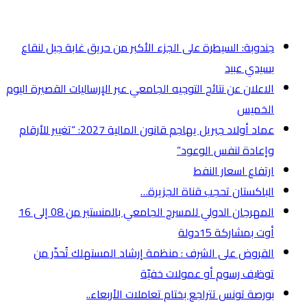
أخر الأخبار
جندوبة: السيطرة على الجزء الأكبر من حريق غابة جبل لنقاع
بسيدي عبيد
الاعلان عن نتائج التوجيه الجامعي عبر الإرساليات القصيرة اليوم
الخميس
عماد أولاد جبريل يهاجم قانون المالية 2027: “تغيير للأرقام
وإعادة لنفس الوعود”
ارتفاع اسعار النفط
الباكستان تحجب قناة الجزيرة…
المهرجان الدولي للمسرح الجامعي بالمنستير من 08 إلى 16
أوت بمشاركة 15دولة
القروض على الشرف : منظمة إرشاد المستهلك تُحذّر من
توظيف رسوم أو عمولات خفيّة
بورصة تونس تتراجع بختام تعاملات الأربعاء..