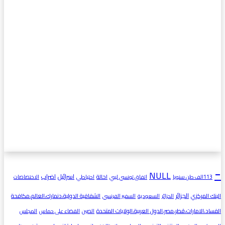
-
NULL
اسرائيل
اضراب
احالة
113الف طن سنويا
اتفاق تونسي ليبي
احتياطي
الاختصاصات
الجزائر
البنك المركزي
الشفافية الدولية،دنمارك،العالم،مكافحة
الحزائر
السعودية
السفير الفرنسي
الفساد،الامارات،قطر،مصر،الدول العربية،الولايات المتحدة
الصين
القضاء على حماس
المجلس