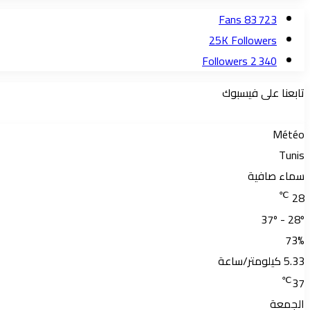
Fans
83 723
25K
Followers
Followers
2 340
تابعنا على فيسبوك
Météo
Tunis
سماء صافية
℃
28
37º - 28º
73%
5.33 كيلومتر/ساعة
℃
37
الجمعة