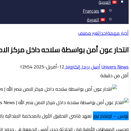
العربية
Français
العربية
أخبار مهمة
احداث
غير مصنف
انتحار عون أمن بواسطة سلاحه داخل مركز الامن
Univers News
أرسل بريدا إلكترونيا
12-أفريل-2025 12h54
أقل من دقيقة
تونس – اونيفار نيوز
تعهد قاضي التحقيق الأول بالمحكمة الابتدائية بالق
وحسب المعطيات الأولية فان الحادثة جدت أمس الجمعة في حدود الساع