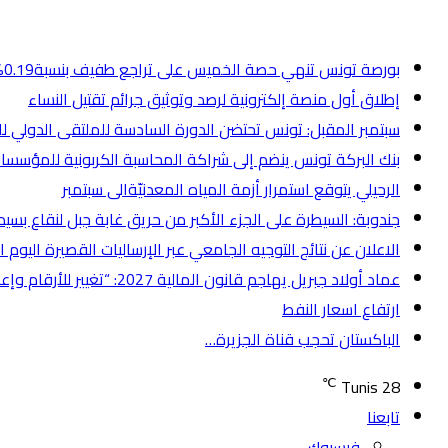
أخر الأخبار
بورصة تونس تنهي حصة الخميس على تراجع طفيف بنسبة0.19%
إطلاق أول منصة إلكترونية لرصد وتوثيق جرائم تقتيل النساء
سبتمبر المقبل: تونس تحتضن الدورة السادسة للملتقى الدولي ل
بنك البركة تونس ينضم إلى شراكة المحاسبة الكربونية للمؤسسات الما
الرحيلي يتوقع استمرار أزمة المياه المعدنيّةالى سبتمبر
جندوبة: السيطرة على الجزء الأكبر من حريق غابة جبل لنقاع بسيد
الاعلان عن نتائج التوجيه الجامعي عبر الإرساليات القصيرة اليوم
عماد أولاد جبريل يهاجم قانون المالية 2027: “تغيير للأرقام وإعادة لنفس الوعود”
ارتفاع اسعار النفط
الباكستان تحجب قناة الجزيرة…
℃
Tunis
28
تابعنا
فيسبوك