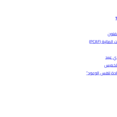
لفنون
لية (PCAF)
ي عبيد
 الخميس