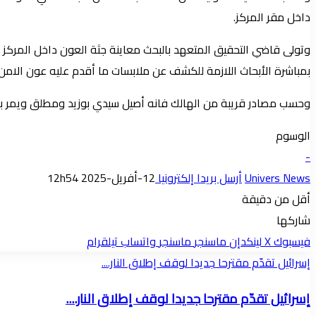
داخل مقر المركز.
وتولى قاضي التحقيق المتعهد بالبحث معاينة جثة العون داخل المركز قب
بمباشرة الأبحاث اللازمة للكشف عن ملابسات ما أقدم عليه عون الامن.
وحسب مصادر قريبة من الهالك فانه أصيل سيدي بوزيد ومطلق ويمر بمش
الوسوم
-
Univers News
أرسل بريدا إلكترونيا
12-أفريل-2025 12h54
أقل من دقيقة
شاركها
فيسبوك
‫X
لينكدإن
ماسنجر
ماسنجر
واتساب
تيلقرام
إسرائيل تقدّم مقترحا جديدا لوقف إطلاق النار....
إسرائيل تقدّم مقترحا جديدا لوقف إطلاق النار....