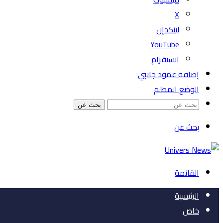
‫X
لينكدإن
‫YouTube
انستقرام
إضافة عمود جانبي
الوضع المظلم
بحث عن
بحث عن
القائمة
الرئيسية
خاص