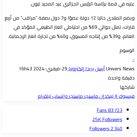
عليه في قمة برئاسة الرئيس الجزائري عبد المجيد تبون.
ويضم المنتدى حاليا 12 دولة عضوًا و7 دول بصفة “مراقب” من أربع
قارات، تمثل حوالي 69% من احتياطي الغاز الطبيعي المؤكد في
العالم، و39% من إنتاجه المسوق، و40% من تجارة الغاز الإجمالية.
الوسوم
-
Univers News
أرسل بريدا إلكترونيا
29-فيفري-2024 16h43
دقيقة واحدة
شاركها
فيسبوك
‫X
لينكدإن
ماسنجر
ماسنجر
واتساب
تيلقرام
Fans
83 723
25K
Followers
Followers
2 340