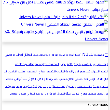
-
NULL
اسرائيل
اضراب
احالة
4جمعيات
أوبك+
اجراءات جديدة
احالة 90الف ملف
البراهمي
الجزائر
البنك المركزي
الشفافية الدولية،دنمارك،العالم،مكافحة
التوقف عن النيابة
الثالثة
الفساد،الامارات،قطر،مصر،الدول العربية،الولايات المتحدة
المنتخب التونسي
انس
العياري
المكسيك
ترامب
تونس
جابر
ايقاف
باريس
تاجيل
تراجع
بحث تحقيقي
برهان بسيس ٫
بمسرح قرطاج
جديدة
غزة
حماس
سنية الدهماني
فرنسا
سبعة
صندوق
عمال الحضائر
عن بعد
فرض عقوبات
محروقات
نتنياهو
هيئة السوق المالية
من الذهب
منتصف فيفري
وزير الخارجية الإيطالي
يهتم بن سدرين
Suivez-nous