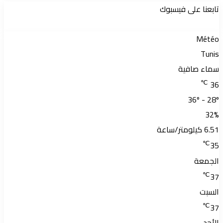
تابعنا على فيسبوك
Météo
Tunis
سماء صافية
℃
36
36º - 28º
32%
6.51 كيلومتر/ساعة
℃
35
الجمعة
℃
37
السبت
℃
37
الأحد