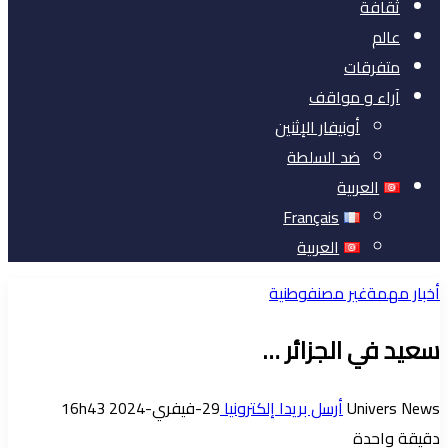
ثقافة
عالم
متفرقات
آراء و مواقف
أونيفار الإثنين
ضد السلطة
العربية
Français
العربية
أخبار مهمة
غير مصنف
وطنية
سعيد في الجزائر …
Univers News
أرسل بريدا إلكترونيا
29-فيفري-2024 16h43
دقيقة واحدة