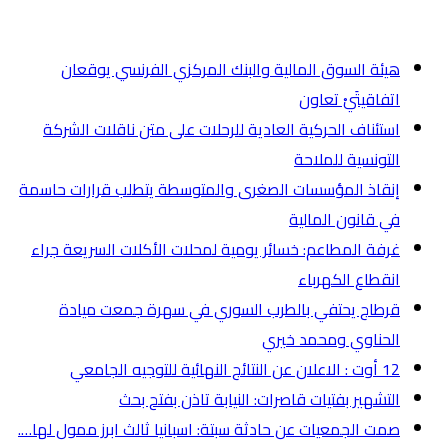
أخر الأخبار
هيئة السوق المالية والبنك المركزي الفرنسي يوقعان
اتفاقيتَيْ تعاون
استئناف الحركية العادية للرحلات على متن ناقلات الشركة
التونسية للملاحة
إنقاذ المؤسسات الصغرى والمتوسطة يتطلب قرارات حاسمة
في قانون المالية
غرفة المطاعم: خسائر يومية لمحلات الأكلات السريعة جراء
انقطاع الكهرباء
قرطاج يحتفي بالطرب السوري في سهرة جمعت ميادة
الحناوي ومحمد خيري
12 أوت : الاعلان عن النتائج النهائية للتوجيه الجامعي
التشهير بفتيات قاصرات: النيابة تاذن بفتح بحث
صمت الجمعيات عن حادثة سبتة: اسبانيا ثالث ابرز ممول لها….