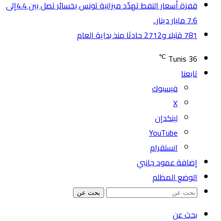
قفزة أسعار النفط تهدّد ميزانية تونس بخسائر تصل بين 4.4إلى
7.6 مليار دينار..
781 قتيلا و2712 حادثا منذ بداية العام
℃
Tunis
36
تابعنا
فيسبوك
‫X
لينكدإن
‫YouTube
انستقرام
إضافة عمود جانبي
الوضع المظلم
بحث عن
بحث عن