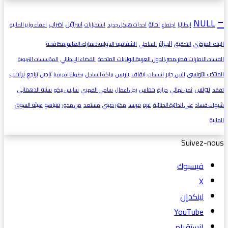
-
NULL
اسرائيل
اضراب
احالة
إيطاليا
اجتماع
احداث هيكل جديد
استخبارات
اعفاء وزير المالية
الجزائر
البنك المركزي
الشفافية الدولية،دنمارك،العالم،مكافحة
التحقيق
الساحلي
الفساد،الامارات،قطر،مصر،الدول العربية،الولايات المتحدة
القضاء الإيطالي
المؤسسات التربوية
ترامب
المنتخب التونسي
انس جابر
ايقاف
باريس
تاجيل
تراجع
انسحاب
براكة الساحل
بطولة افريقيا
تونس
حماس
سنية الدهماني
تفقد
ثمن نهائي
حرارة
رجل اعمال
سامي الفهري
سايس بيكو
غزة
فرنسا
نتنياهو
هيئة السوق
شبهات فساد
على الدائرة الحنائية
مختبر صيني
مستعد
من محور
المالية
Suivez-nous
فيسبوك
‫X
لينكدإن
‫YouTube
انستقرام