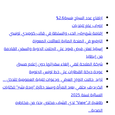
أخر الأخبار
ارتفاع عدد السياح بنسبة2.6%
اضراب عام للبلديات
إقامة شهيرة»: الحب والسلطة في قالب كوميدي تونسي
الترفيع في المنحة المالية للعائلات المعوزة
إسبانيا تعلن فرض قيود على الرحلات الجوية والسفن القادمة
من إيطاليا
شركة الملاحة تنفي إلغاء سفراتها دون إعلام مسبق
عودة حركة القطارات على خط تونس الجنوبية
تزايد حالات الزواج العرفي ودعوات للنيابة العمومية للتدخل …
الكريديف يحتفي بعيد المرأة ويسند جائزة “زبيدة بشير” للكتابات
النسائية لسنة 2025
ظاهرة الـ”Vape” لدى الشباب مختص يحذر من مخاطره
الصحية…