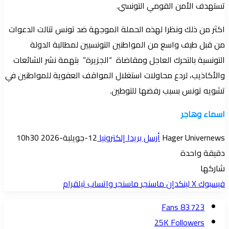
تستهدف الأمن القومي التونسي.
اكثر من ذلك ونظرا لهذه الحملة الموجهة ضد تونس تتالت الدعوات
من قبل طيف واسع من المواطنين التونسيين لمطالبة الدولة
التونسية بالتحرك العاجل ومقاضاة “الجزيرة” بتهمة نشر الشائعات
والأكاذيب، لردع محاولات استغلال المواقف العفوية للمواطنين في
تشويه تونس بسبب رفضها للتوطين.
اسماء وهاجر
Hager Univernews
أرسل بريدا إلكترونيا
12-جويلبة-2026 10h30
دقيقة واحدة
شاركها
فيسبوك
‫X
لينكدإن
ماسنجر
ماسنجر
واتساب
تيلقرام
Fans
83 723
25K
Followers