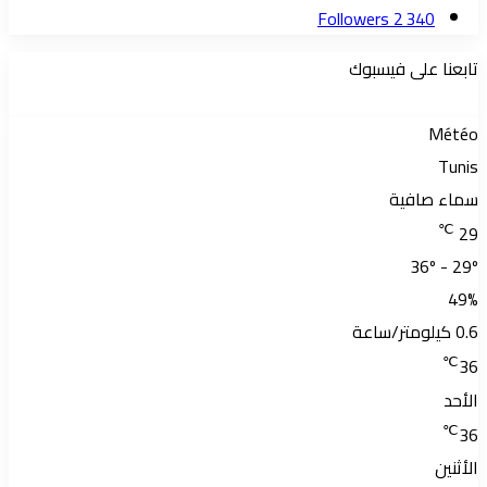
Followers
2 340
تابعنا على فيسبوك
Météo
Tunis
سماء صافية
℃
29
36º - 29º
49%
0.6 كيلومتر/ساعة
℃
36
الأحد
℃
36
الأثنين