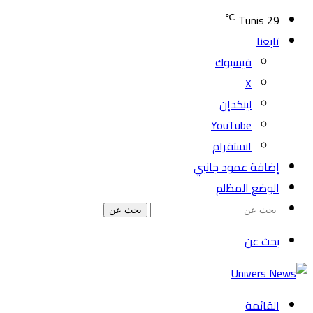
℃
Tunis
29
تابعنا
فيسبوك
‫X
لينكدإن
‫YouTube
انستقرام
إضافة عمود جانبي
الوضع المظلم
بحث عن
بحث عن
القائمة