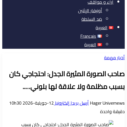
آراء و مواقف
أونيفار الإثنين
ضد السلطة
العربية
Français
العربية
أخبار مهمة
صاحب الصورة المثيرة الجدل: احتجاجي كان
بسبب مظلمة ولا علاقة لها بلوني…..
Hager Univernews
أرسل بريدا إلكترونيا
12-جويلبة-2026 10h30
دقيقة واحدة