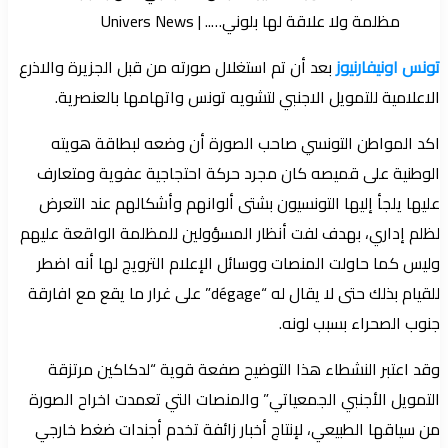
تونس اونيفارنيوز
بعد أن تم استغلال صورته من قبل الجزيرة والاذرع
الاعلامية للتمويل الاجنبي لتشويه تونس واتهامها بالعنصرية.
اكد المواطن التونسي صاحب الصورة أن وضعه لبطاقة هويته
الوطنية على قميصه كان مجرد حركة احتجاجية عفوية ومتعارف
عليها يلجأ إليها التونسيون بشتى ألوانهم وأشكالهم عند التعرض
لظلم إداري، بهدف لفت أنظار المسؤولين للمظلمة الواقعة عليهم
وليس كما حاولت المنصات ووسائل الإعلام الترويج لها أنه اضطر
للقيام بذلك حتى لا يقال له “dégage” على غرار ما يقع مع افارقة
جنوب الصحراء بسبب لونه.
وقد اعتبر النشطاء هذا التوضيح صفعة قوية “لدكاكين مرتزقة
التمويل الأجنبي الجمعياتي” والمنصات التي تعمدت اخراح الصورة
من سياقها الطبيعي، لإنتاج أخبار زائفة تخدم أجندات ضغط خارجي