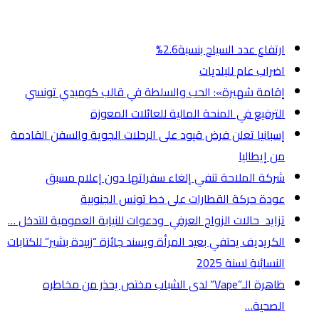
أخر الأخبار
ارتفاع عدد السياح بنسبة2.6%
اضراب عام للبلديات
إقامة شهيرة»: الحب والسلطة في قالب كوميدي تونسي
الترفيع في المنحة المالية للعائلات المعوزة
إسبانيا تعلن فرض قيود على الرحلات الجوية والسفن القادمة
من إيطاليا
شركة الملاحة تنفي إلغاء سفراتها دون إعلام مسبق
عودة حركة القطارات على خط تونس الجنوبية
تزايد حالات الزواج العرفي ودعوات للنيابة العمومية للتدخل …
الكريديف يحتفي بعيد المرأة ويسند جائزة “زبيدة بشير” للكتابات
النسائية لسنة 2025
ظاهرة الـ”Vape” لدى الشباب مختص يحذر من مخاطره
الصحية…