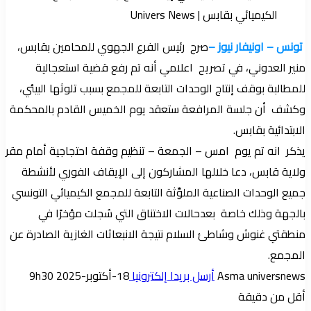
تونس – اونيفار نيوز –
صرح رئيس الفرع الجهوي للمحامين بقابس،
منير العدوني، في تصريح اعلامي أنه تم رفع قضية استعجالية
للمطالبة بوقف إنتاج الوحدات التابعة للمجمع بسبب تلوثها البيئي،
وكشف أن جلسة المرافعة ستعقد يوم الخميس القادم بالمحكمة
الابتدائية بقابس.
يذكر انه تم يوم امس – الجمعة – تنظيم وقفة احتجاجية أمام مقر
ولاية قابس، دعا خلالها المشاركون إلى الإيقاف الفوري لأنشطة
جميع الوحدات الصناعية الملوِّثة التابعة للمجمع الكيميائي التونسي
بالجهة وذلك خاصة بعدحالات الاختناق التي سُجلت مؤخرًا في
منطقتي غنوش وشاطئ السلام نتيجة الانبعاثات الغازية الصادرة عن
المجمع.
Asma universnews
أرسل بريدا إلكترونيا
18-أكتوبر-2025 9h30
أقل من دقيقة