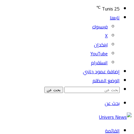
℃
Tunis
25
تابعنا
فيسبوك
‫X
لينكدإن
‫YouTube
انستقرام
إضافة عمود جانبي
الوضع المظلم
بحث عن
بحث عن
القائمة