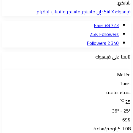
شاركها
فيسبوك
‫X
لينكدإن
ماسنجر
ماسنجر
واتساب
تيلقرام
Fans
83 723
25K
Followers
Followers
2 340
تابعنا على فيسبوك
Météo
Tunis
سماء صافية
℃
25
36º - 25º
69%
1.08 كيلومتر/ساعة