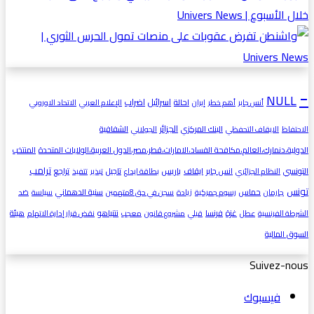
-
NULL
اسرائيل
اضراب
احالة
أنس جابر
أهم خطر
إيران
الإعلام العربي
الاتحاد الاوروبي
الجزائر
البنك المركزي
الشفافية
الاحتفاظ
الايقاف التحفظي
الجولاني
الدولية،دنمارك،العالم،مكافحة الفساد،الامارات،قطر،مصر،الدول العربية،الولايات المتحدة
المنتخب
ترامب
التونسي
انس جابر
ايقاف
باريس
تاجيل
تراجع
النظام الجزائري
بطاقة ايداع
تبذير
تتفيذ
تونس
حماس
سنية الدهماني
جارمان
رسوم جمركية
زيادة
سجن في حق 8متهمين
سياسة
ضد
غزة
فرنسا
نتنياهو
هيئة
الشرطة الفرنسية
عطل
قبلي
مشروع قانون
معجب
نقض قرار إدارة الاتهام
السوق المالية
Suivez-nous
فيسبوك