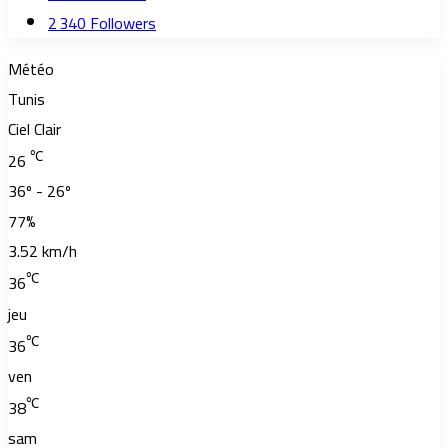
2 340
Followers
Météo
Tunis
Ciel Clair
℃
26
36º - 26º
77%
3.52 km/h
℃
36
jeu
℃
36
ven
℃
38
sam