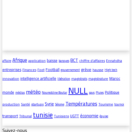
Afrique
BCT
baisse
application
chiffre d’affaires
Ennahdha
affaire
banques
grève
entreprises
Football
Finances
Foot
hausse
gouvernement
High tech
intelligence artificielle
Maroc
innovation
magistrats
magistrature
libération
NULL
météo
monde
Politique
médias
Noureddine Boutar
pays
Pluies
Températures
Syrie
production
Santé
startups
Tourisme
Séisme
tournoi
tunisie
économie
transport
UGTT
Tribunal
Tunisiens
équipe
Suivez-nous