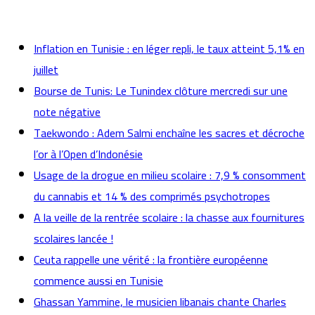
actualités
Inflation en Tunisie : en léger repli, le taux atteint 5,1% en
juillet
Bourse de Tunis: Le Tunindex clôture mercredi sur une
note négative
Taekwondo : Adem Salmi enchaîne les sacres et décroche
l’or à l’Open d’Indonésie
Usage de la drogue en milieu scolaire : 7,9 % consomment
du cannabis et 14 % des comprimés psychotropes
A la veille de la rentrée scolaire : la chasse aux fournitures
scolaires lancée !
Ceuta rappelle une vérité : la frontière européenne
commence aussi en Tunisie
Ghassan Yammine, le musicien libanais chante Charles