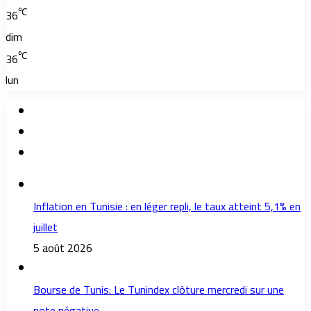
℃
36
dim
℃
36
lun
Inflation en Tunisie : en léger repli, le taux atteint 5,1% en
juillet
5 août 2026
Bourse de Tunis: Le Tunindex clôture mercredi sur une
note négative