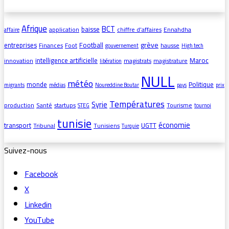
Afrique
BCT
baisse
application
chiffre d’affaires
Ennahdha
affaire
grève
entreprises
Football
Finances
Foot
hausse
gouvernement
High tech
intelligence artificielle
Maroc
innovation
magistrats
magistrature
libération
NULL
météo
monde
Politique
migrants
médias
Noureddine Boutar
pays
prix
Températures
Syrie
production
Santé
startups
Tourisme
STEG
tournoi
tunisie
économie
transport
UGTT
Tribunal
Tunisiens
Turquie
Suivez-nous
Facebook
X
Linkedin
YouTube