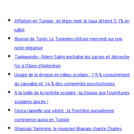
actualités
Inflation en Tunisie : en léger repli, le taux atteint 5,1% en
juillet
Bourse de Tunis: Le Tunindex clôture mercredi sur une
note négative
Taekwondo : Adem Salmi enchaîne les sacres et décroche
l’or à l’Open d’Indonésie
Usage de la drogue en milieu scolaire : 7,9 % consomment
du cannabis et 14 % des comprimés psychotropes
A la veille de la rentrée scolaire : la chasse aux fournitures
scolaires lancée !
Ceuta rappelle une vérité : la frontière européenne
commence aussi en Tunisie
Ghassan Yammine, le musicien libanais chante Charles