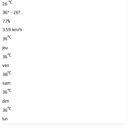
℃
26
36º - 26º
77%
3.59 km/h
℃
36
jeu
℃
36
ven
℃
38
sam
℃
36
dim
℃
36
lun