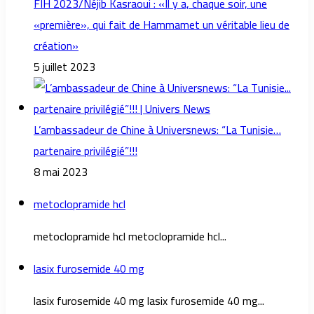
FIH 2023/Néjib Kasraoui : «Il y a, chaque soir, une
«première», qui fait de Hammamet un véritable lieu de
création»
5 juillet 2023
L’ambassadeur de Chine à Universnews: “La Tunisie…
partenaire privilégié”!!!
8 mai 2023
metoclopramide hcl
metoclopramide hcl metoclopramide hcl...
lasix furosemide 40 mg
lasix furosemide 40 mg lasix furosemide 40 mg...