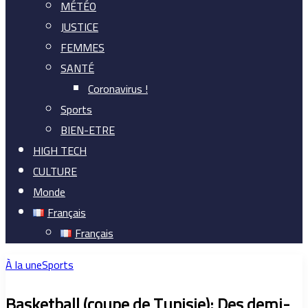
MÉTÉO
JUSTICE
FEMMES
SANTÉ
Coronavirus !
Sports
BIEN-ETRE
HIGH TECH
CULTURE
Monde
Français
Français
À la une
Sports
Basketball (coupe de Tunisie): Des demi-