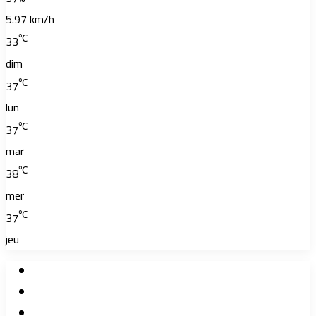
5.97 km/h
℃
33
dim
℃
37
lun
℃
37
mar
℃
38
mer
℃
37
jeu