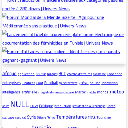
Afrique
BCT
baisse
application
chiffre d’affaires
Ennahdha
banques
croissance
grève
entreprises
Football
Finances
Foot
hausse
innovation
gouvernement
météo
intelligence artificielle
Maroc
monde
magistrats
magistrature
matchs
NULL
Politique
production
Santé
neige
Pluies
président de la République
Températures
Syrie
startups
Tourisme
syndicat
Séisme
Temps
TikTok
tunisie