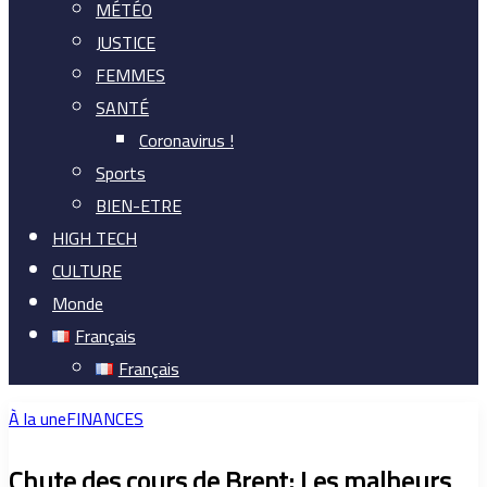
MÉTÉO
JUSTICE
FEMMES
SANTÉ
Coronavirus !
Sports
BIEN-ETRE
HIGH TECH
CULTURE
Monde
Français
Français
À la une
FINANCES
Chute des cours de Brent: Les malheurs