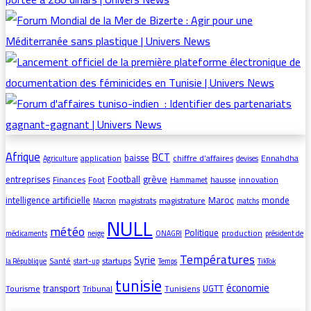
Afrique
BCT
baisse
application
chiffre d’affaires
Ennahdha
Agriculture
devises
grève
entreprises
Football
Finances
Foot
hausse
innovation
Hammamet
intelligence artificielle
Maroc
monde
magistrats
magistrature
Macron
matchs
NULL
météo
Politique
production
médicaments
neige
ONAGRI
président de
Températures
Syrie
Santé
startups
la République
start-up
Temps
TikTok
tunisie
économie
transport
UGTT
Tourisme
Tribunal
Tunisiens