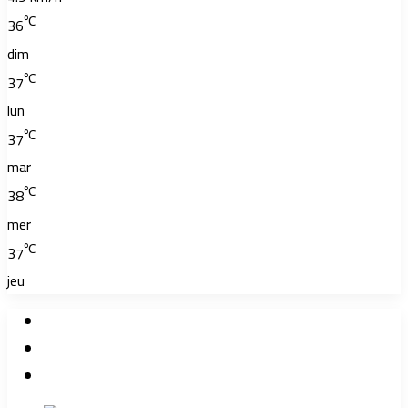
℃
36
dim
℃
37
lun
℃
37
mar
℃
38
mer
℃
37
jeu