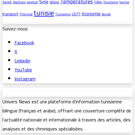
Températures
Syrie
Santé
startups
Tourisme
syndicat
Séisme
TikTok
tournoi
tunisie
économie
transport
UGTT
Tribunal
Tunisiens
équipe
Suivez-nous
Facebook
X
Linkedin
YouTube
Instagram
Univers News est une plateforme d’information tunisienne
bilingue (français et arabe), offrant une couverture complète de
l’actualité nationale et internationale à travers des articles, des
analyses et des chroniques spécialisées.