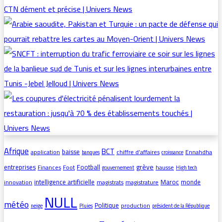
Afrique
BCT
baisse
application
chiffre d’affaires
Ennahdha
banques
croissance
grève
entreprises
Football
Finances
Foot
hausse
gouvernement
High tech
intelligence artificielle
Maroc
monde
innovation
magistrats
magistrature
NULL
météo
Politique
production
neige
Pluies
président de la République