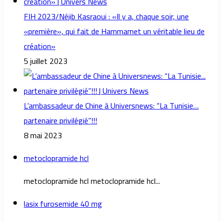
FIH 2023/Néjib Kasraoui : «Il y a, chaque soir, une
«première», qui fait de Hammamet un véritable lieu de
création»
5 juillet 2023
L’ambassadeur de Chine à Universnews: “La Tunisie…
partenaire privilégié”!!!
8 mai 2023
metoclopramide hcl
metoclopramide hcl metoclopramide hcl...
lasix furosemide 40 mg