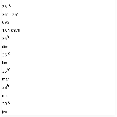
℃
25
36º - 25º
69%
1.04 km/h
℃
36
dim
℃
36
lun
℃
36
mar
℃
38
mer
℃
38
jeu