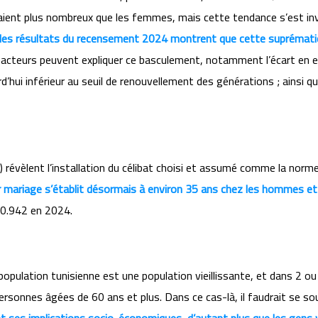
aient plus nombreux que les femmes, mais cette tendance s’est in
les résultats du recensement 2024 montrent que cette suprémati
 facteurs peuvent expliquer ce basculement, notamment l’écart en 
d’hui inférieur au seuil de renouvellement des générations ; ainsi 
S) révèlent l’installation du célibat choisi et assumé comme la nor
er mariage s’établit désormais à environ 35 ans chez les hommes 
70.942 en 2024.
pulation tunisienne est une population vieillissante, et dans 2 ou
nnes âgées de 60 ans et plus. Dans ce cas-là, il faudrait se soucie