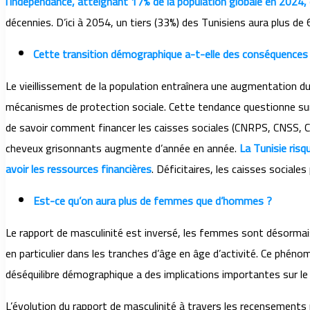
l’indépendance, atteignant 17% de la population globale en 2024,
décennies. D’ici à 2054, un tiers (33%) des Tunisiens aura plus de 
Cette transition démographique a-t-elle des conséquences
Le vieillissement de la population entraînera une augmentation d
mécanismes de protection sociale. Cette tendance questionne sur l
de savoir comment financer les caisses sociales (CNRPS, CNSS, C
cheveux grisonnants augmente d’année en année.
La Tunisie ris
avoir les ressources financières
. Déficitaires, les caisses sociale
Est-ce qu’on aura plus de femmes que d’hommes ?
Le rapport de masculinité est inversé, les femmes sont désorma
en particulier dans les tranches d’âge en âge d’activité. Ce phén
déséquilibre démographique a des implications importantes sur le m
L’évolution du rapport de masculinité à travers les recensements