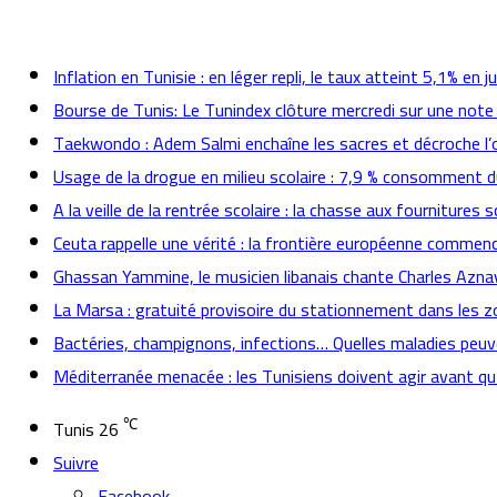
actualités
Inflation en Tunisie : en léger repli, le taux atteint 5,1% en jui
Bourse de Tunis: Le Tunindex clôture mercredi sur une note
Taekwondo : Adem Salmi enchaîne les sacres et décroche l’o
Usage de la drogue en milieu scolaire : 7,9 % consomment
A la veille de la rentrée scolaire : la chasse aux fournitures s
Ceuta rappelle une vérité : la frontière européenne commenc
Ghassan Yammine, le musicien libanais chante Charles A
La Marsa : gratuité provisoire du stationnement dans les 
Bactéries, champignons, infections… Quelles maladies peuve
Méditerranée menacée : les Tunisiens doivent agir avant qu’i
℃
Tunis
26
Suivre
Facebook