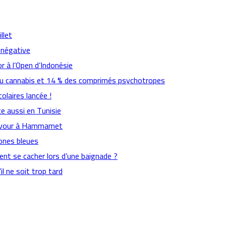
llet
 négative
r à l’Open d’Indonésie
 du cannabis et 14 % des comprimés psychotropes
colaires lancée !
e aussi en Tunisie
znavour à Hammamet
zones bleues
nt se cacher lors d’une baignade ?
l ne soit trop tard