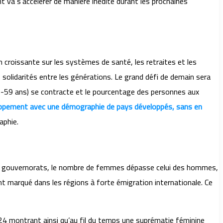
ent va s’accélérer de manière inédite durant les prochaines
croissante sur les systèmes de santé, les retraites et les
solidarités entre les générations. Le grand défi de demain sera
5-59 ans) se contracte et le pourcentage des personnes aux
eloppement avec une démographie de pays développés, sans en
aphie.
es gouvernorats, le nombre de femmes dépasse celui des hommes,
nt marqué dans les régions à forte émigration internationale. Ce
24 montrant ainsi qu’au fil du temps une suprématie féminine