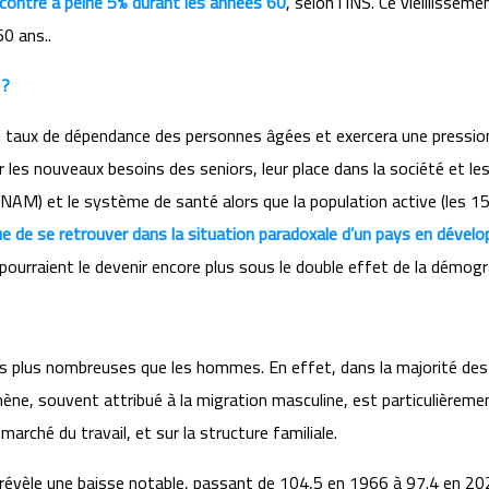
 contre à peine 5% durant les années 60
, selon l’INS. Ce vieillissem
60 ans..
 ?
u taux de dépendance des personnes âgées et exercera une pression 
es nouveaux besoins des seniors, leur place dans la société et les 
NAM) et le système de santé alors que la population active (les 1
que de se retrouver dans la situation paradoxale d’un pays en dév
s pourraient le devenir encore plus sous le double effet de la démogr
is plus nombreuses que les hommes. En effet, dans la majorité d
omène, souvent attribué à la migration masculine, est particulièreme
arché du travail, et sur la structure familiale.
 révèle une baisse notable, passant de 104,5 en 1966 à 97.4 en 20