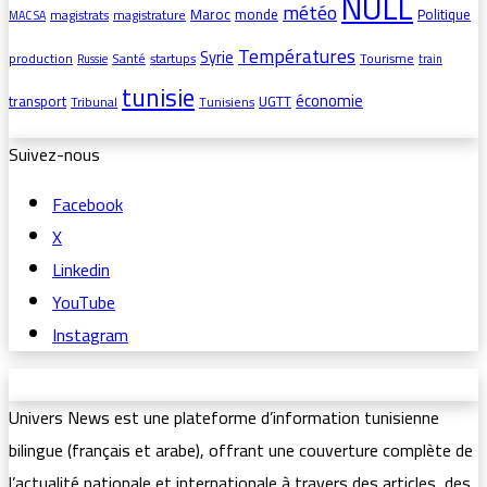
NULL
météo
Maroc
monde
Politique
magistrats
magistrature
MAC SA
Températures
Syrie
production
Santé
startups
Tourisme
Russie
train
tunisie
économie
transport
UGTT
Tribunal
Tunisiens
Suivez-nous
Facebook
X
Linkedin
YouTube
Instagram
Univers News est une plateforme d’information tunisienne
bilingue (français et arabe), offrant une couverture complète de
l’actualité nationale et internationale à travers des articles, des