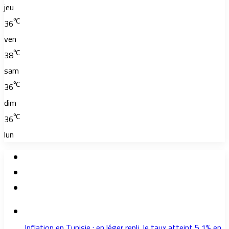
jeu
℃
36
ven
℃
38
sam
℃
36
dim
℃
36
lun
Inflation en Tunisie : en léger repli, le taux atteint 5,1% en