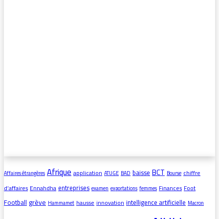
Afrique
BCT
baisse
application
chiffre
Affaires étrangères
ATUGE
BAD
Bourse
entreprises
d’affaires
Ennahdha
Finances
Foot
examen
exportations
femmes
grève
Football
intelligence artificielle
hausse
innovation
Hammamet
Macron