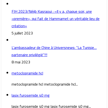
FIH 2023/Néjib Kasraoui : «Il y a, chaque soir, une
«première», qui fait de Hammamet un véritable lieu de
création»
5 juillet 2023
L’ambassadeur de Chine à Universnews: “La Tunisie…
partenaire privilégié”!!!
8 mai 2023
metoclopramide hcl
metoclopramide hcl metoclopramide hcl...
lasix furosemide 40 mg
lasix furosemide 40 mg lasix furosemide 40 mg...