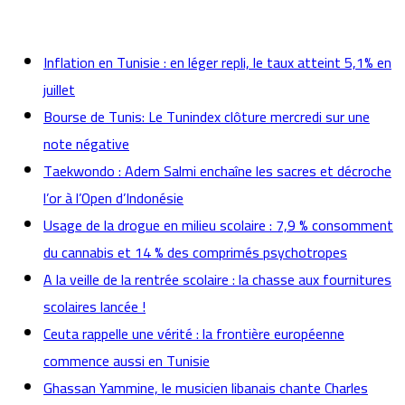
actualités
Inflation en Tunisie : en léger repli, le taux atteint 5,1% en
juillet
Bourse de Tunis: Le Tunindex clôture mercredi sur une
note négative
Taekwondo : Adem Salmi enchaîne les sacres et décroche
l’or à l’Open d’Indonésie
Usage de la drogue en milieu scolaire : 7,9 % consomment
du cannabis et 14 % des comprimés psychotropes
A la veille de la rentrée scolaire : la chasse aux fournitures
scolaires lancée !
Ceuta rappelle une vérité : la frontière européenne
commence aussi en Tunisie
Ghassan Yammine, le musicien libanais chante Charles