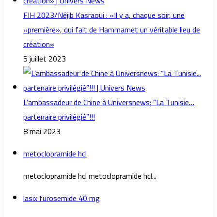
FIH 2023/Néjib Kasraoui : «Il y a, chaque soir, une
«première», qui fait de Hammamet un véritable lieu de
création»
5 juillet 2023
L’ambassadeur de Chine à Universnews: “La Tunisie…
partenaire privilégié”!!!
8 mai 2023
metoclopramide hcl
metoclopramide hcl metoclopramide hcl...
lasix furosemide 40 mg