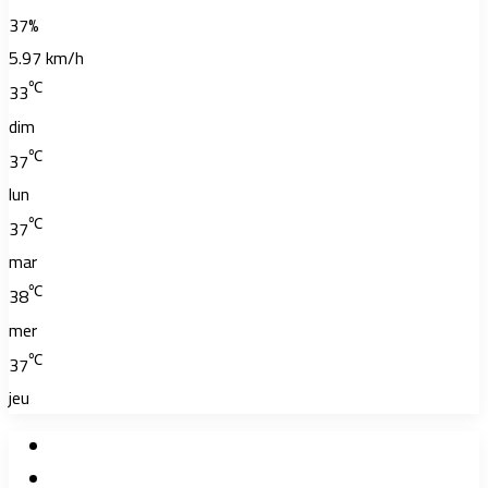
37%
5.97 km/h
℃
33
dim
℃
37
lun
℃
37
mar
℃
38
mer
℃
37
jeu