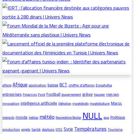
Afrique
BCT
baisse
application
chiffre d’affaires
Ennahdha
affaire
grève
entreprises
Football
Finances
Foot
hausse
gouvernement
High tech
intelligence artificielle
Maroc
innovation
magistrats
magistrature
libération
NULL
météo
monde
Politique
migrants
médias
Noureddine Boutar
pays
Températures
Syrie
production
Santé
startups
Tourisme
projets
STEG