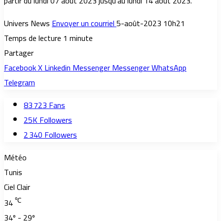
partir du lundi 07 août 2023 jusqu’au lundi 14 août 2023.
Univers News
Envoyer un courriel
5-août-2023 10h21
Temps de lecture 1 minute
Partager
Facebook
X
Linkedin
Messenger
Messenger
WhatsApp
Telegram
83 723
Fans
25K
Followers
2 340
Followers
Météo
Tunis
Ciel Clair
℃
34
34º - 29º