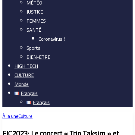
MÉTÉO
JUSTICE
FEMMES
SANTÉ
Coronavirus !
Sports
BIEN-ETRE
HIGH TECH
CULTURE
Monde
Français
Français
À la une
Culture
FIC2023: Le concert « Trio Taksim » et