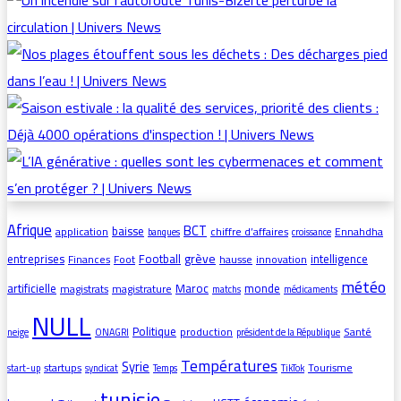
Afrique
BCT
baisse
application
chiffre d’affaires
Ennahdha
banques
croissance
grève
entreprises
Football
intelligence
Finances
Foot
hausse
innovation
météo
artificielle
Maroc
monde
magistrats
magistrature
matchs
médicaments
NULL
Politique
production
Santé
neige
ONAGRI
président de la République
Températures
Syrie
startups
Tourisme
start-up
syndicat
Temps
TikTok
tunisie