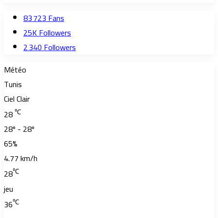
83 723
Fans
25K
Followers
2 340
Followers
Météo
Tunis
Ciel Clair
℃
28
28º - 28º
65%
4.77 km/h
℃
28
jeu
℃
36