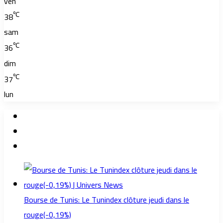
ven
℃
38
sam
℃
36
dim
℃
37
lun
Bourse de Tunis: Le Tunindex clôture jeudi dans le
rouge(-0,19%)