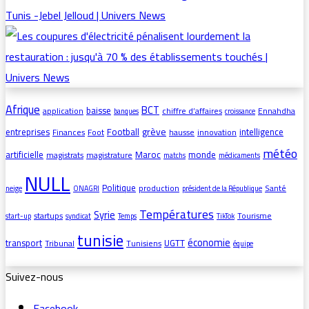
Afrique
BCT
baisse
application
chiffre d’affaires
Ennahdha
banques
croissance
grève
entreprises
Football
intelligence
Finances
Foot
hausse
innovation
météo
artificielle
Maroc
monde
magistrats
magistrature
matchs
médicaments
NULL
Politique
production
Santé
neige
ONAGRI
président de la République
Températures
Syrie
startups
Tourisme
start-up
syndicat
Temps
TikTok
tunisie
économie
transport
UGTT
Tribunal
Tunisiens
équipe
Suivez-nous
Facebook