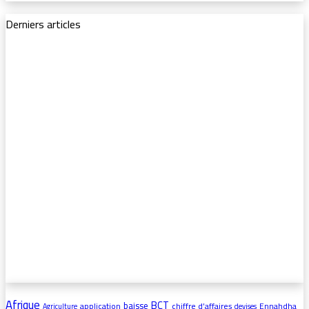
Derniers articles
Afrique
BCT
baisse
application
chiffre d’affaires
Ennahdha
Agriculture
devises