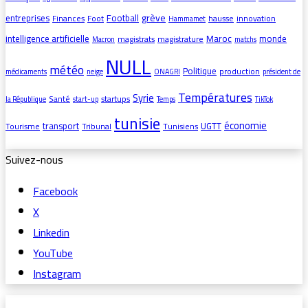
grève
entreprises
Football
Finances
Foot
hausse
innovation
Hammamet
intelligence artificielle
Maroc
monde
magistrats
magistrature
Macron
matchs
NULL
météo
Politique
production
médicaments
neige
ONAGRI
président de
Températures
Syrie
Santé
startups
la République
start-up
Temps
TikTok
tunisie
économie
transport
UGTT
Tourisme
Tribunal
Tunisiens
Suivez-nous
Facebook
X
Linkedin
YouTube
Instagram