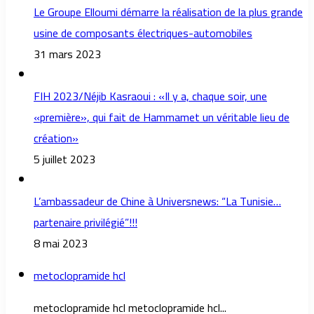
Le Groupe Elloumi démarre la réalisation de la plus grande
usine de composants électriques-automobiles
31 mars 2023
FIH 2023/Néjib Kasraoui : «Il y a, chaque soir, une
«première», qui fait de Hammamet un véritable lieu de
création»
5 juillet 2023
L’ambassadeur de Chine à Universnews: “La Tunisie…
partenaire privilégié”!!!
8 mai 2023
metoclopramide hcl
metoclopramide hcl metoclopramide hcl...