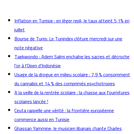
actualités
Inflation en Tunisie : en léger repli, le taux atteint 5,1% en
juillet
Bourse de Tunis: Le Tunindex clôture mercredi sur une
note négative
Taekwondo : Adem Salmi enchaîne les sacres et décroche
l’or à l’Open d’Indonésie
Usage de la drogue en milieu scolaire : 7,9 % consomment
du cannabis et 14 % des comprimés psychotropes
A la veille de la rentrée scolaire : la chasse aux fournitures
scolaires lancée !
Ceuta rappelle une vérité : la frontière européenne
commence aussi en Tunisie
Ghassan Yammine, le musicien libanais chante Charles