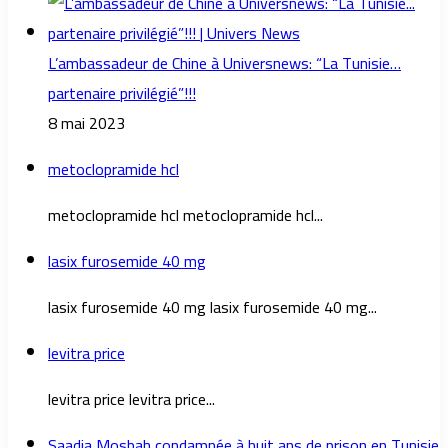
L’ambassadeur de Chine à Universnews: “La Tunisie…
partenaire privilégié”!!!
8 mai 2023
metoclopramide hcl
metoclopramide hcl metoclopramide hcl...
lasix furosemide 40 mg
lasix furosemide 40 mg lasix furosemide 40 mg...
levitra price
levitra price levitra price...
Saadia Mosbah condamnée à huit ans de prison en Tunisie