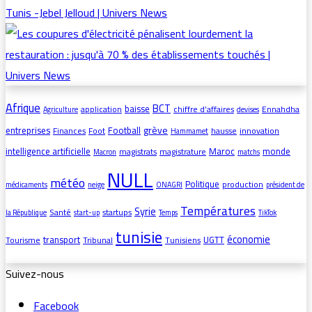
Afrique
BCT
baisse
application
chiffre d’affaires
Ennahdha
Agriculture
devises
grève
entreprises
Football
Finances
Foot
hausse
innovation
Hammamet
intelligence artificielle
Maroc
monde
magistrats
magistrature
Macron
matchs
NULL
météo
Politique
production
médicaments
neige
ONAGRI
président de
Températures
Syrie
Santé
startups
la République
start-up
Temps
TikTok
tunisie
économie
transport
UGTT
Tourisme
Tribunal
Tunisiens
Suivez-nous
Facebook