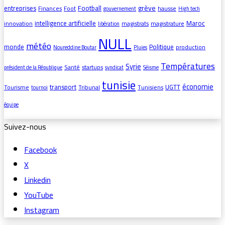
grève
entreprises
Football
Finances
Foot
hausse
gouvernement
High tech
intelligence artificielle
Maroc
innovation
magistrats
magistrature
libération
NULL
météo
monde
Politique
production
Noureddine Boutar
Pluies
Températures
Syrie
Santé
startups
président de la République
syndicat
Séisme
tunisie
économie
transport
UGTT
Tourisme
Tribunal
Tunisiens
tournoi
équipe
Suivez-nous
Facebook
X
Linkedin
YouTube
Instagram