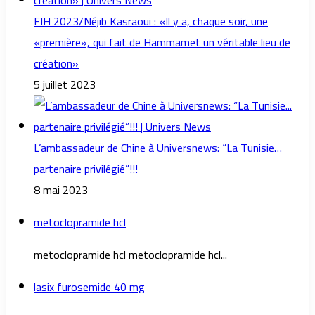
FIH 2023/Néjib Kasraoui : «Il y a, chaque soir, une
«première», qui fait de Hammamet un véritable lieu de
création»
5 juillet 2023
L’ambassadeur de Chine à Universnews: “La Tunisie…
partenaire privilégié”!!!
8 mai 2023
metoclopramide hcl
metoclopramide hcl metoclopramide hcl...
lasix furosemide 40 mg