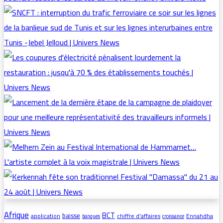
Afrique
BCT
baisse
application
chiffre d’affaires
Ennahdha
banques
croissance