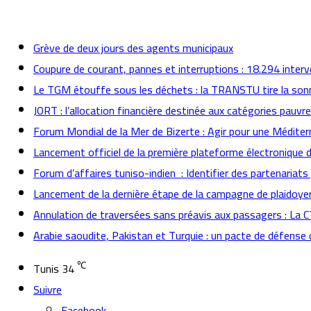
actualités
Grève de deux jours des agents municipaux
Coupure de courant, pannes et interruptions : 18.294 inter
Le TGM étouffe sous les déchets : la TRANSTU tire la son
JORT : l’allocation financière destinée aux catégories pauvr
Forum Mondial de la Mer de Bizerte : Agir pour une Méditer
Lancement officiel de la première plateforme électronique 
Forum d’affaires tuniso-indien : Identifier des partenaria
Lancement de la dernière étape de la campagne de plaidoyer 
Annulation de traversées sans préavis aux passagers : La 
Arabie saoudite, Pakistan et Turquie : un pacte de défense 
℃
Tunis
34
Suivre
Facebook