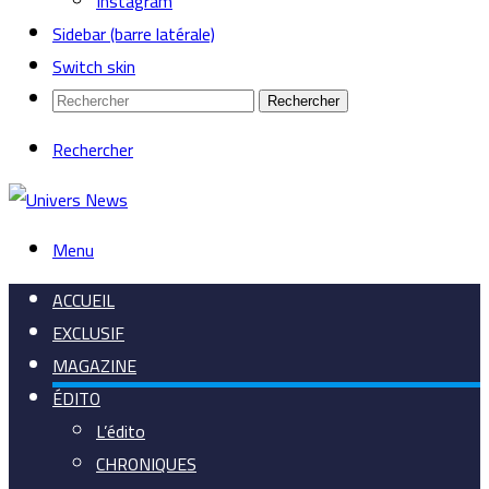
Instagram
Sidebar (barre latérale)
Switch skin
Rechercher
Rechercher
Menu
ACCUEIL
EXCLUSIF
MAGAZINE
ÉDITO
L’édito
CHRONIQUES