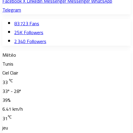
Facebook
X
Linkedin
Messenger
Messenger
WhatsApp
Telegram
83 723
Fans
25K
Followers
2 340
Followers
Météo
Tunis
Ciel Clair
℃
33
33º - 28º
39%
6.41 km/h
℃
31
jeu