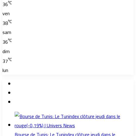
℃
36
ven
℃
38
sam
℃
36
dim
℃
37
lun
Bourse de Tunis: Le Tunindex clôture jeudi dans le