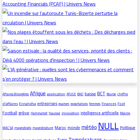
Afrique
BCT
baisse
application
chiffre
Affaires étrangères
ATUGE
BAD
Bourse
entreprises
d’affaires
Ennahdha
Finances
Foot
examen
exportations
femmes
grève
Football
intelligence artificielle
hausse
innovation
Hammamet
Macron
NULL
météo
Maroc
monde
Politique
magistrats
magistrature
MAC SA
Températures
Syrie