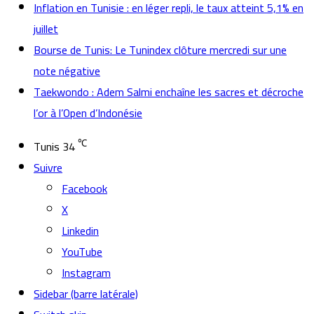
Inflation en Tunisie : en léger repli, le taux atteint 5,1% en
juillet
Bourse de Tunis: Le Tunindex clôture mercredi sur une
note négative
Taekwondo : Adem Salmi enchaîne les sacres et décroche
l’or à l’Open d’Indonésie
℃
Tunis
34
Suivre
Facebook
X
Linkedin
YouTube
Instagram
Sidebar (barre latérale)