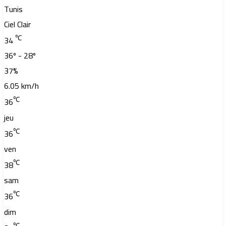
Tunis
Ciel Clair
℃
34
36º - 28º
37%
6.05 km/h
℃
36
jeu
℃
36
ven
℃
38
sam
℃
36
dim
℃