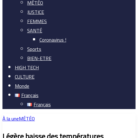
MÉTÉO
JUSTICE
FEMMES
SANTÉ
Coronavirus !
Sports
BIEN-ETRE
HIGH TECH
CULTURE
Monde
Français
Français
À la une
MÉTÉO
Légère baisse des températures