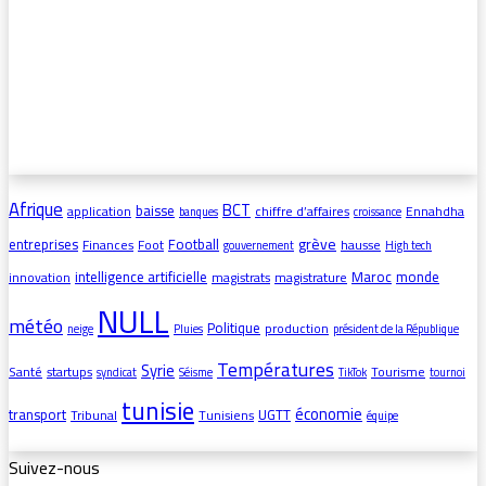
Afrique
BCT
baisse
application
chiffre d’affaires
Ennahdha
banques
croissance
grève
entreprises
Football
Finances
Foot
hausse
gouvernement
High tech
intelligence artificielle
Maroc
monde
innovation
magistrats
magistrature
NULL
météo
Politique
production
neige
Pluies
président de la République
Températures
Syrie
Santé
startups
Tourisme
syndicat
Séisme
TikTok
tournoi
tunisie
économie
transport
UGTT
Tribunal
Tunisiens
équipe
Suivez-nous